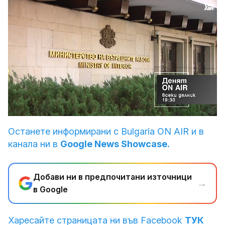
Loaded
:
Unmute
100.00%
Останете информирани с Bulgaria ON AIR и в
канала ни в
Google News Showcase.
Добави ни в предпочитани източници
→
в Google
Харесайте страницата ни във Facebook
ТУК