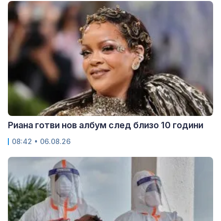
Риана готви нов албум след близо 10 години
08:42 • 06.08.26