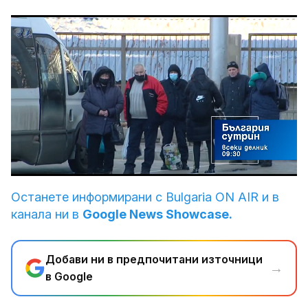
Loaded
:
Unmute
92.33%
Останете информирани с Bulgaria ON AIR и в
канала ни в
Google News Showcase.
Добави ни в предпочитани източници
→
в Google