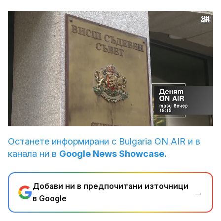
Loaded
:
Unmute
100.00%
Останете информирани с Bulgaria ON AIR и в
канала ни в
Google News Showcase.
Добави ни в предпочитани източници
→
в Google