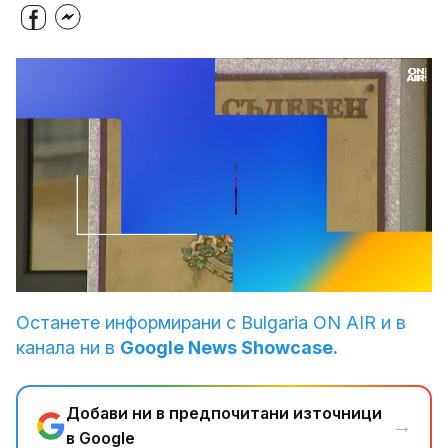
Loaded
:
Unmute
100.00%
Останете информирани с Bulgaria ON AIR и в
канала ни в
Google News Showcase.
Добави ни в предпочитани източници
→
в Google