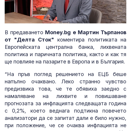
Loaded
:
Unmute
2.80%
В предаването
Money.bg е Мартин Търпанов
от "Делта Сток"
коментира политиката на
Европейската централна банка, лихвената
политика и паричната политика, както и как тя
ще повлияе на пазарите в Европа и в България.
“На пръв поглед решението на ЕЦБ беше
напълно очаквано. Леко странно чувство
предизвика това, че те обявиха заедно с
намаляване на лихвите и повишаване
прогнозата за инфлацията следващата година
с 0,2%, което веднага подтикна повечето
анализатори да се запитат дали е било нужно,
при положение, че се очаква инфлацията не