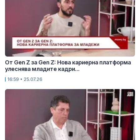
От Gen Z за Gen Z: Нова кариерна платформа
улеснява младите кадри...
16:59 • 25.07.26