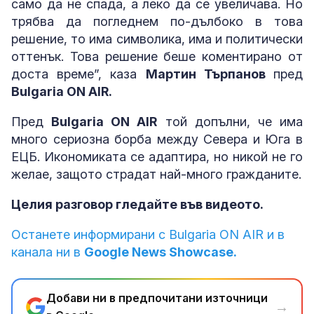
само да не спада, а леко да се увеличава. Но
трябва да погледнем по-дълбоко в това
решение, то има символика, има и политически
оттенък. Това решение беше коментирано от
доста време”, каза
Мартин Търпанов
пред
Bulgaria ON AIR.
Пред
Bulgaria ON AIR
той допълни, че има
много сериозна борба между Севера и Юга в
ЕЦБ. Икономиката се адаптира, но никой не го
желае, защото страдат най-много гражданите.
Целия разговор гледайте във видеото.
Останете информирани с Bulgaria ON AIR и в
канала ни в
Google News Showcase.
Добави ни в предпочитани източници
→