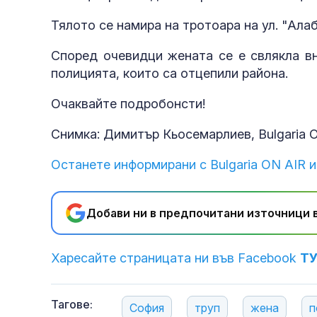
Тялото се намира на тротоара на ул. "Ала
Според очевидци жената се е свлякла вн
полицията, които са отцепили района.
Очаквайте подробонсти!
Снимка: Димитър Кьосемарлиев, Bulgaria 
Останете информирани с Bulgaria ON AIR и
Добави ни в предпочитани източници в
Харесайте страницата ни във Facebook
Т
Тагове:
София
труп
жена
п