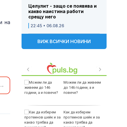
Целулит - защо се появява и
какво наистина работи
срещу него
и на
22:45 • 06.08.26
ВИЖ ВСИЧКИ НОВИНИ
ащането
Можем ли да живеем
→
до 146 години, а и
повече?
но
Как да изберем
места
протеинов шейк и за
 бури
какво трябва да