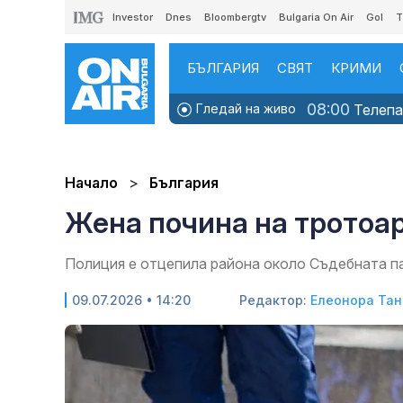
Investor
Dnes
Bloombergtv
Bulgaria On Air
Gol
T
БЪЛГАРИЯ
СВЯТ
КРИМИ
08:00
Гледай на живо
Телепаз
Начало
България
Жена почина на тротоар
Полиция е отцепила района около Съдебната п
09.07.2026 • 14:20
Редактор:
Елеонора Тан