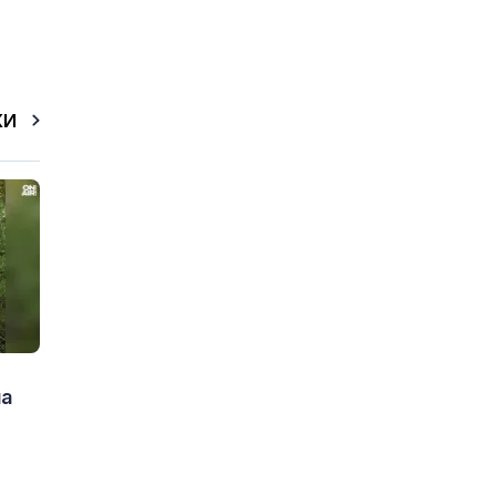
КИ
на