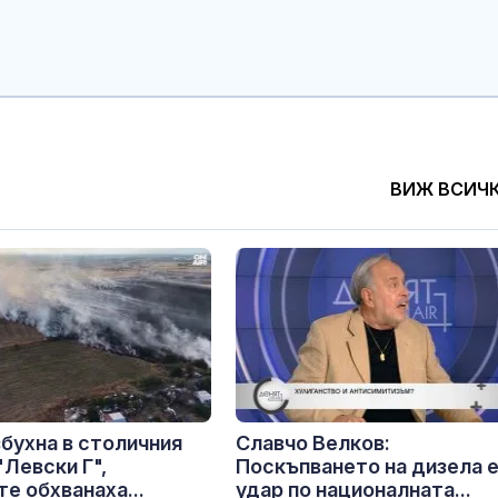
ВИЖ ВСИЧ
бухна в столичния
Славчо Велков:
"Левски Г",
Поскъпването на дизела 
е обхванаха...
удар по националната...