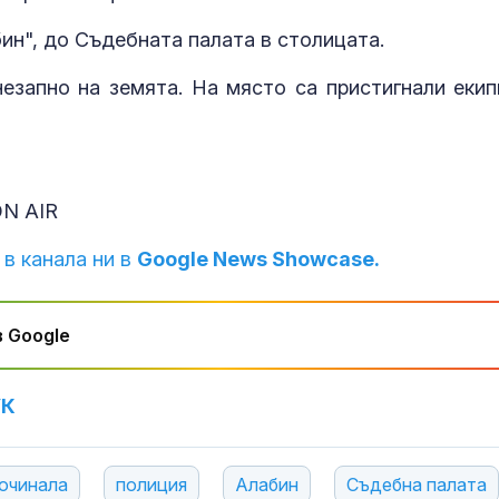
бин", до Съдебната палата в столицата.
езапно на земята. На място са пристигнали екип
ON AIR
 в канала ни в
Google News Showcase.
Започна изпл
 Google
на пенсиите
УК
И днес жега, 
следобед на 
гръмотевични
очинала
полиция
Алабин
Съдебна палата