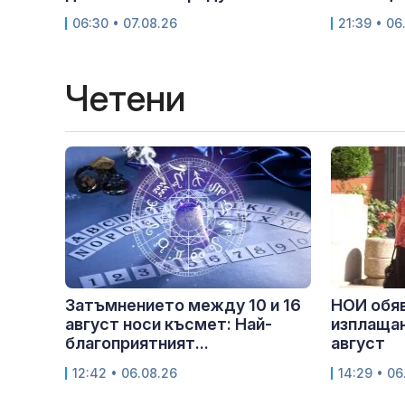
06:30 • 07.08.26
21:39 • 06
Четени
Затъмнението между 10 и 16
НОИ обяв
август носи късмет: Най-
изплащан
благоприятният...
август
12:42 • 06.08.26
14:29 • 06