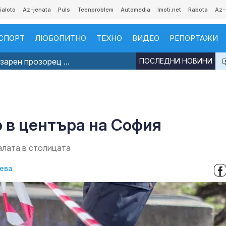
ialoto
Az-jenata
Puls
Teenproblem
Automedia
Imoti.net
Rabota
Az-
СПОРТ
ЛЮБОПИТНО
ТЕХНО
ВИДЕО
РЕПОРТАЖИ
арен прозорец ...
ПОСЛЕДНИ НОВИНИ
 в центъра на София
алата в столицата
ева