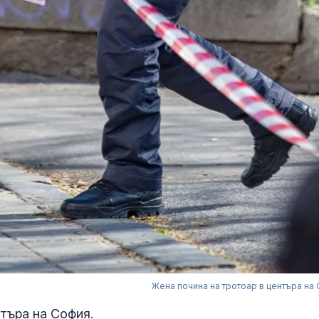
Жена почина на тротоар в центъра на
нтъра на София.