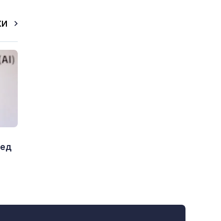
КИ
ред