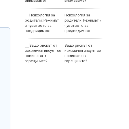
внимаваме?
аваме с
Психология за
 писател
родители: Режимът и
налиев
чувството за
предвидимост
EUR
-400
Защо рискът от
ваща се
исхемичен инсулт се
повишава в
лство за
горещините?
800 EUR