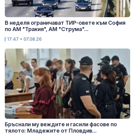
В неделя ограничават ТИР-овете към София
по АМ "Тракия", АМ "Струма"...
17:47 • 07.08.26
Бръснали му веждите и гасили фасове по
тялото: Младежите от Пловдив...