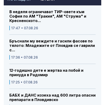
В неделя ограничават ТИР-овете към
София по АМ "Тракия", АМ "Струма" и
Кресненското...
17:47 • 07.08.26
Бръснали му веждите и гасили фасове по
тялото: Младежите от Пловдив се гаврили
с...
17:36 • 07.08.26
12-годишно дете е жертва на побой и
принуда в Радомир
17:25 • 07.08.26
БАБХ и ДАНС иззеха над 600 литра опасни
препарати в Пловдивско