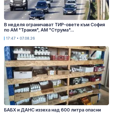
В неделя ограничават ТИР-овете към София
по АМ "Тракия", АМ "Струма"...
17:47 • 07.08.26
БАБХ и ДАНС иззеха над 600 литра опасни