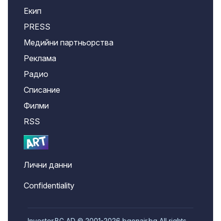
Екип
PRESS
Медийни партньорства
Реклама
Радио
Списание
Филми
RSS
Лични данни
Confidentiality
Investor.BG AD © 2001-2026 bgonair.bg All rights