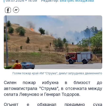
09.07.2026 • 14:09
Редактор:
Беатрис Младжова
Голям пожар край АМ "Струма", димът затруднява движението
Силен пожар избухна в близост до
автомагистрала "Струма", в отсечката между
селата Левуново и Генерал Тодоров.
Огънят е обхванал предимно суха