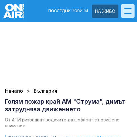
ПОСЛЕДНИ НОВИНИ
НА ЖИВО
Начало
България
Голям пожар край АМ "Струма", димът
затруднява движението
От АПИ ризовават водачите да шофират с повишено
внимание