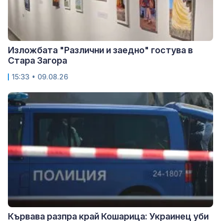
Изложбата "Различни и заедно" гостува в
Стара Загора
15:33 • 09.08.26
Кървава разпра край Кошарица: Украинец уби