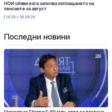
НОИ обяви кога започва изплащането на
пенсиите за август
14:29 • 06.08.26
Последни новини
Шишков за "Хемус": 50 млн. евро са платени,