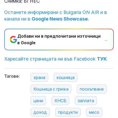
Снимка: БГНЕС
Останете информирани с Bulgaria ON AIR и в
канала ни в
Google News Showcase.
Добави ни в предпочитани източници
→
в Google
Харесайте страницата ни във Facebook
ТУК
Тагове:
храна
кошница
Кошница с грижа
поскъпване
цени
КНСБ
заплата
доход
продукти
месо