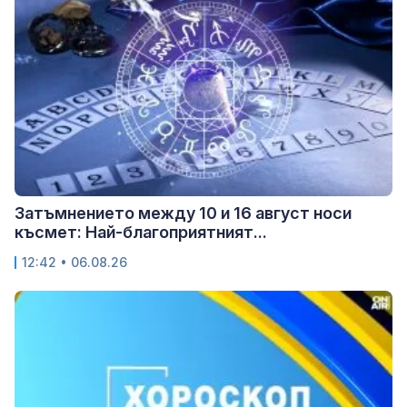
Затъмнението между 10 и 16 август носи
късмет: Най-благоприятният...
12:42 • 06.08.26