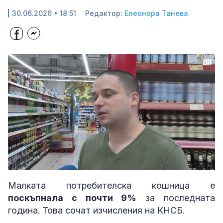
30.06.2026 • 18:51
Редактор:
Елеонора Танева
Loaded
:
Unmute
40.80%
Малката потребителска кошница е
поскъпнала с почти 9%
за последната
година. Това сочат изчисления на КНСБ.