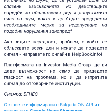
източника на шума, да се установи дали са
спазени изискванията на действащите
наредби за обществения ред и допустимите
нива на шум, както и да бъдат предприети
необходимите мерки за недопускане на
подобни нарушения занапред".
Ако видите нередност, проблем, с който се
сблъсквате всеки ден и искате да подадете
сигнал - направете го онлайн в HelpBook.info!
Платформата на Investor Media Group ще ви
даде възможност не само да придадете
гласност на проблема, но и да изпратите
сигнал до отговорните институции.
Снимка: БГНЕС
Останете информирани с Bulgaria ON AIR и в
канала ни в
Google News Showcase.