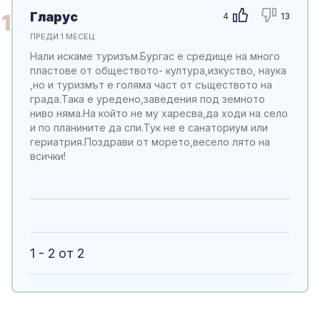
Гларус
1
4
13
ПРЕДИ 1 МЕСЕЦ
Нали искаме туризъм.Бургас е средище на много
пластове от обществото- култура,изкуство, наука
,но и туризмът е голяма част от съществото на
града.Така е уредено,заведения под земното
ниво няма.На който не му харесва,да ходи на село
и по планините да спи.Тук не е санаториум или
гериатрия.Поздрави от морето,весело лято на
всички!
1 - 2 от 2