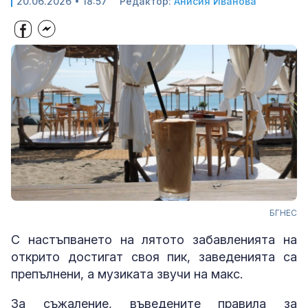
20.06.2026 • 18:57
Редактор:
Анисия Иванова
БГНЕС
С настъпването на лятото забавленията на
открито достигат своя пик, заведенията са
препълнени, а музиката звучи на макс.
За съжаление, въведените правила за