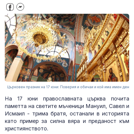
Църковен празник на 17 юни: Поверия и обичаи и кой има имен ден
На 17 юни православната църква почита
паметта на светите мъченици Мануил, Савел и
Исмаил - трима братя, останали в историята
като пример за силна вяра и преданост към
християнството.