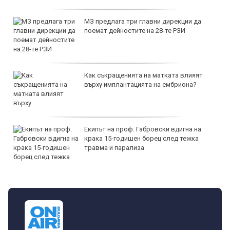
МЗ предлага три главни дирекции да
поемат дейностите на 28-те РЗИ
Как съкращенията на матката влияят
върху имплантацията на ембриона?
Екипът на проф. Габровски вдигна на
крака 15-годишен борец след тежка
травма и парализа