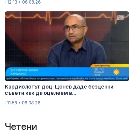
12:13 • 06.08.26
Кардиологът доц. Цонев даде безценни
съвети как да оцелеем в...
11:58 • 06.08.26
Четени