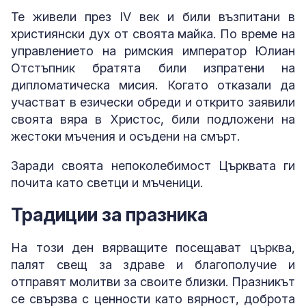
Те живели през IV век и били възпитани в
християнски дух от своята майка. По време на
управлението на римския император Юлиан
Отстъпник братята били изпратени на
дипломатическа мисия. Когато отказали да
участват в езически обреди и открито заявили
своята вяра в Христос, били подложени на
жестоки мъчения и осъдени на смърт.
Заради своята непоколебимост Църквата ги
почита като светци и мъченици.
Традиции за празника
На този ден вярващите посещават църква,
палят свещ за здраве и благополучие и
отправят молитви за своите близки. Празникът
се свързва с ценности като вярност, доброта