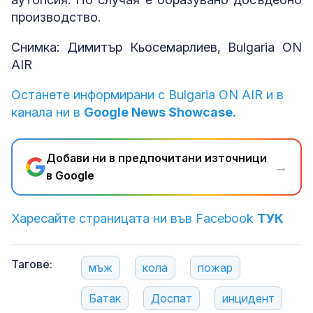
производство.
Снимка: Димитър Кьосемарлиев, Bulgaria ON
AIR
Останете информирани с Bulgaria ON AIR и в
канала ни в
Google News Showcase.
Добави ни в предпочитани източници
→
в Google
Харесайте страницата ни във Facebook
ТУК
Тагове:
мъж
кола
пожар
Батак
Доспат
инцидент