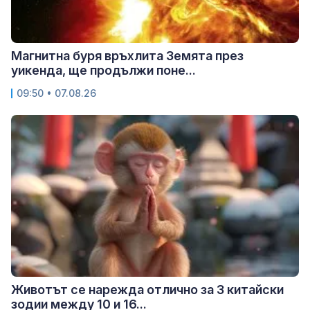
Магнитна буря връхлита Земята през
уикенда, ще продължи поне...
09:50 • 07.08.26
Животът се нарежда отлично за 3 китайски
зодии между 10 и 16...