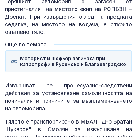
Горящият автомобил е загасен от
пристигналия на мястото екип на РСПБЗН –
Доспат. При извършения оглед на предната
седалка, на мястото на водача, е открито
овъглено тяло.
Още по темата
Моторист и шофьор загинаха при
катастрофи в Русенско и Благоевградско
Извършват се процесуално-следствени
действия за установяване самоличността на
починалия и причините за възпламеняването
на автомобила.
Тялото е транспортирано в МБАЛ "Д-р Братан
Шукеров" в Смолян за извършване на
аутопсия. По случая е образувано досъдебно