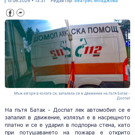
15.06.2026 • 13:31
Редактор:
Беатрис Младжова
Мъж изгоря в колата си, запалила се в движение на пътя Батак -
Доспат
На пътя Батак - Доспат лек автомобил се е
запалил в движение, излязъл е в насрещното
платно и се е ударил в подпорна стена, като
при потушаването на пожара е открито