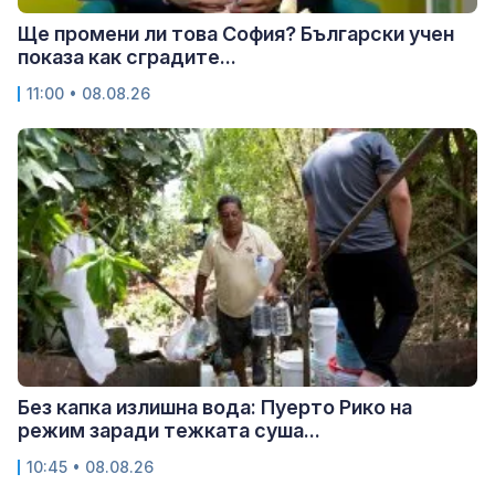
Ще промени ли това София? Български учен
показа как сградите...
11:00 • 08.08.26
Без капка излишна вода: Пуерто Рико на
режим заради тежката суша...
10:45 • 08.08.26