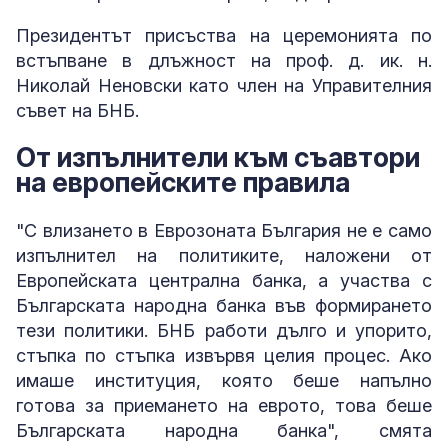
Президентът присъства на церемонията по
встъпване в длъжност на проф. д. ик. н.
Николай Неновски като член на Управителния
съвет на БНБ.
От изпълнители към съавтори
на европейските правила
"С влизането в Eврозоната България не е само
изпълнител на политиките, наложени от
Европейската централна банка, а участва с
Българската народна банка във формирането
тези политики. БНБ работи дълго и упорито,
стъпка по стъпка извървя целия процес. Ако
имаше институция, която беше напълно
готова за приемането на еврото, това беше
Българската народна банка", смята