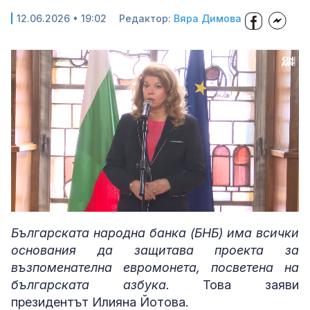
12.06.2026 • 19:02
Редактор:
Вяра Димова
Loaded
:
Unmute
100.00%
Българската народна банка (БНБ) има всички
основания да защитава проекта за
възпоменателна евромонета, посветена на
българската азбука.
Това заяви
президентът Илияна Йотова.