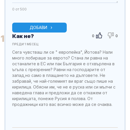
0
от 500
ДОБАВИ
Как не?
1
0
0
ПРЕДИ 1 МЕСЕЦ
Сега чувстваш ли се " европейка", Йотова? Нали
много лобираше за еврото? Стана ли равна на
останалите в ЕС или пак България е отхвърлена в
ъгъла с презрение? Равни на господарите от
запад,но само в плащането на дълговете. Не
забравай, че най-големият ви враг също пише на
кирилица. Обясни им, че не е руска или си мълчи с
наведена глава и предложи да се откажем от
кирилицата, понеже Русия я ползва. От
продажници като вас всичко може да се очаква.