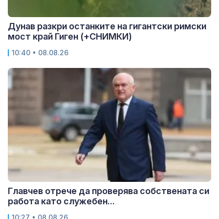
Дунав разкри останките на гигантски римски
мост край Гиген (+СНИМКИ)
10:40 • 08.08.26
Главчев отрече да проверява собствената си
работа като служебен...
10:27 • 08.08.26