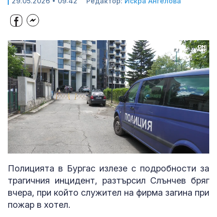
29.05.2026 • 09:42
Редактор:
Искра Ангелова
Loaded
:
Unmute
50.79%
Полицията в Бургас излезе с подробности за
трагичния инцидент, разтърсил Слънчев бряг
вчера, при който служител на фирма загина при
пожар в хотел.