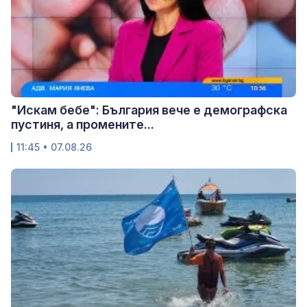
"Искам бебе": България вече е демографска
пустиня, а промените...
11:45 • 07.08.26