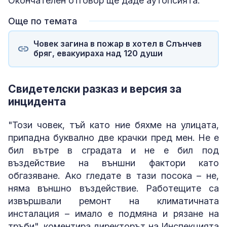
Окончателен отговор ще даде аутопсията.
Още по темата
Човек загина в пожар в хотел в Слънчев
бряг, евакуираха над 120 души
Свидетелски разказ и версия за
инцидента
"Този човек, тъй като ние бяхме на улицата,
припадна буквално две крачки пред мен. Не е
бил вътре в сградата и не е бил под
въздействие на външни фактори като
обгазяване. Ако гледате в тази посока – не,
няма външно въздействие. Работещите са
извършвали ремонт на климатичната
инсталация – имало е подмяна и рязане на
тръби", коментира директорът на Инспекцията