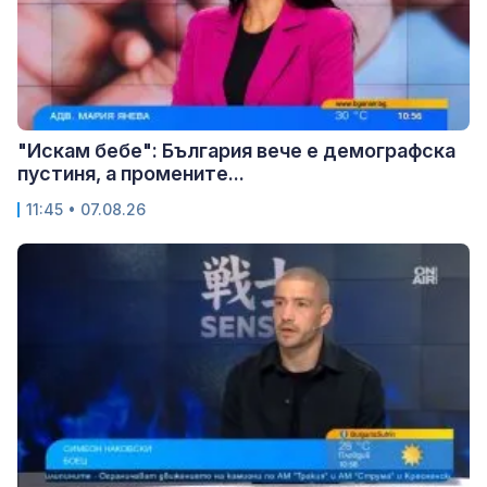
"Искам бебе": България вече е демографска
пустиня, а промените...
11:45 • 07.08.26