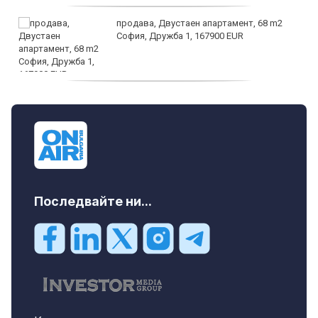
продава, Двустаен апартамент, 68 m2
София, Дружба 1, 167900 EUR
дава под наем, Двустаен апартамент, 70
m2 София, Манастирски Ливади, 800 EUR
Последвайте ни...