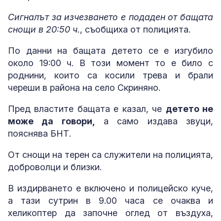
Сигналът за изчезването е подаден от бащата
снощи в 20:50 ч.
, съобщиха от полицията.
По данни на бащата детето се е изгубило
около 19:00 ч. В този момент то е било с
роднини, които са косили трева и брали
череши в района на село Скриняно.
Пред властите бащата е казал, че
детето не
може да говори,
а само издава звуци,
пояснява БНТ.
От снощи на терен са служители на полицията,
доброволци и близки.
В издирването е включено и полицейско куче,
а тази сутрин в 9.00 часа се очаква и
хеликоптер да започне оглед от въздуха,