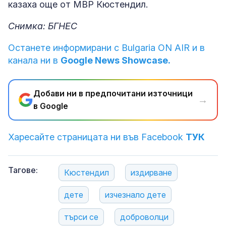
казаха още от МВР Кюстендил.
Снимка: БГНЕС
Останете информирани с Bulgaria ON AIR и в
канала ни в
Google News Showcase.
Добави ни в предпочитани източници
→
в Google
Харесайте страницата ни във Facebook
ТУК
Тагове:
Кюстендил
издирване
дете
изчезнало дете
търси се
доброволци