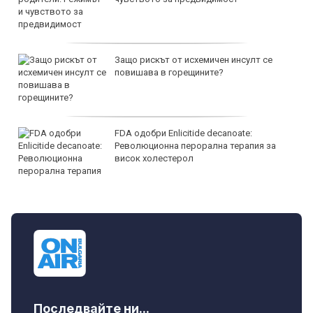
Защо рискът от исхемичен инсулт се
повишава в горещините?
FDA одобри Еnlicitide decanoate:
Революционна перорална терапия за
висок холестерол
Последвайте ни...