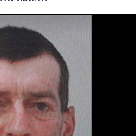
носят нощнит
пеперуди?
ЦСКА лепна т
звучни шамар
Макаби Тел А
Лига Европа
Пийт Дейвид
преживя Елси
има ново гад