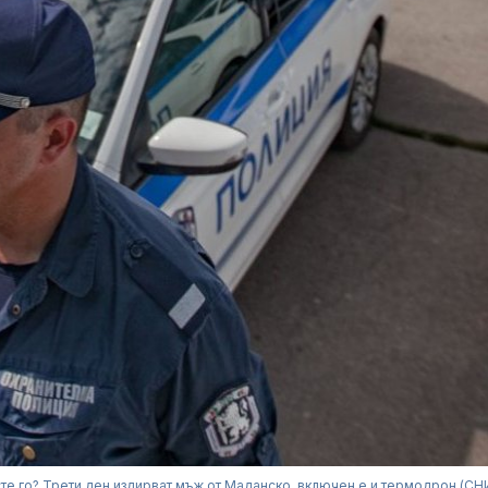
сте го? Трети ден издирват мъж от Маданско, включен е и термодрон (С