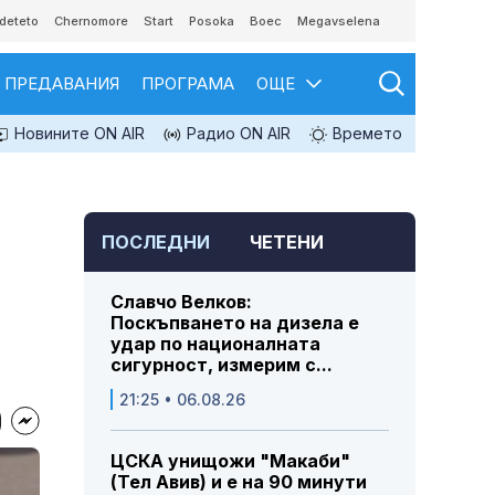
deteto
Chernomore
Start
Posoka
Boec
Megavselena
ПРЕДАВАНИЯ
ПРОГРАМА
ОЩЕ
Новините ON AIR
Радио ON AIR
Времето
ПОСЛЕДНИ
ЧЕТЕНИ
Славчо Велков:
Поскъпването на дизела е
удар по националната
сигурност, измерим с...
21:25 • 06.08.26
ЦСКА унищожи "Макаби"
(Тел Авив) и е на 90 минути