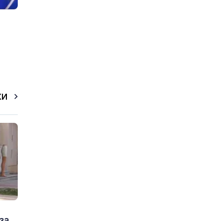
КИ
за