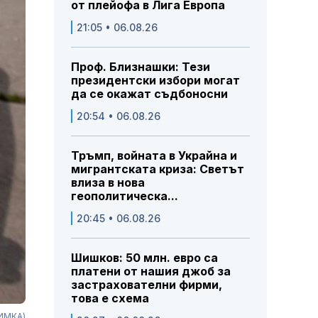
от плейофа в Лига Европа
21:05 • 06.08.26
Проф. Близнашки: Тези
президентски избори могат
да се окажат съдбоносни
20:54 • 06.08.26
Тръмп, войната в Украйна и
мигрантската криза: Светът
влиза в нова
геополитическа...
20:45 • 06.08.26
Шишков: 50 млн. евро са
платени от нашия джоб за
застрахователни фирми,
това е схема
НИМКА)