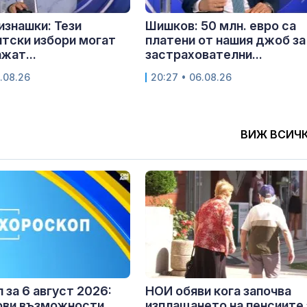
изнашки: Тези
Шишков: 50 млн. евро са
тски избори могат
платени от нашия джоб за
жат...
застрахователни...
.08.26
20:27 • 06.08.26
ВИЖ ВСИЧ
 за 6 август 2026:
НОИ обяви кога започва
ови възможности,
изплащането на пенсиите 