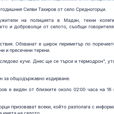
-годишния Силви Тахиров от село Средногорци.
лужители на полицията в Мадан, техни колег
кто и доброволци от селото, съобщи говорителя
ствия. Обхванат е широк периметър по поречиет
и и пресечени терени.
следово куче.
Днес ще се търси и термодрон", ут
н за общодържавно издирване.
Красота, бляс
война: Блогър
ов е видян от близките около 02:00 часа на 16 
която прави 
пропаганда м
орци призовават всеки, който разполага с информ
Какви послан
а кмета на селото.