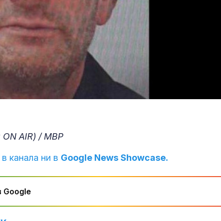
 ON AIR) / МВР
 в канала ни в
Google News Showcase.
 Google