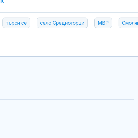
УК
търси се
село Средногорци
МВР
Смоля