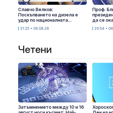
Славчо Велков:
Проф. Бл
Поскъпването на дизела е
президен
удар по националната...
да се ока
21:25 • 06.08.26
20:54 • 06
Четени
Затъмнението между 10 и 16
Хороскоп
август носи късмет: Най-
Ден на н