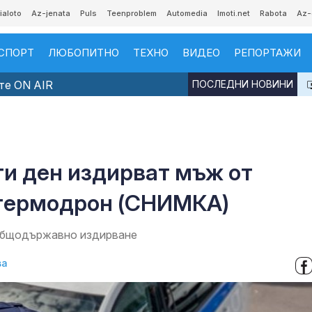
ialoto
Az-jenata
Puls
Teenproblem
Automedia
Imoti.net
Rabota
Az-
СПОРТ
ЛЮБОПИТНО
ТЕХНО
ВИДЕО
РЕПОРТАЖИ
те ON AIR
ПОСЛЕДНИ НОВИНИ
ти ден издирват мъж от
 термодрон (СНИМКА)
 общодържавно издирване
ва