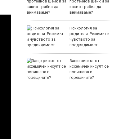
е
протеинов шейк и за
какво трябва да
внимаваме?
ри
Психология за
а на
родители: Режимът и
вив в
чувството за
предвидимост
сън
Защо рискът от
 Хюит,
исхемичен инсулт се
же
повишава в
горещините?