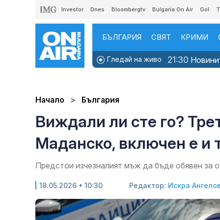
Investor
Dnes
Bloombergtv
Bulgaria On Air
Gol
T
БЪЛГАРИЯ
СВЯТ
КРИМИ
21:30
Гледай на живо
Новини
Начало
България
Виждали ли сте го? Тре
Маданско, включен е и
Предстои изчезналият мъж да бъде обявен за
18.05.2026 • 10:30
Редактор:
Искра Ангело