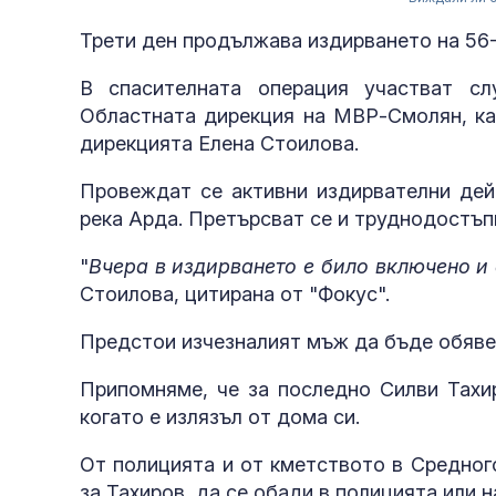
Трети ден продължава издирването на 56
В спасителната операция участват с
Областната дирекция на МВР-Смолян, ка
дирекцията Елена Стоилова.
Провеждат се активни издирвателни дей
река Арда. Претърсват се и труднодостъпн
"
Вчера в издирването е било включено и 
Стоилова, цитирана от "Фокус".
Предстои изчезналият мъж да бъде обяве
Припомняме, че за последно Силви Тахир
когато е излязъл от дома си.
От полицията и от кметството в Средног
за Тахиров, да се обади в полицията или н