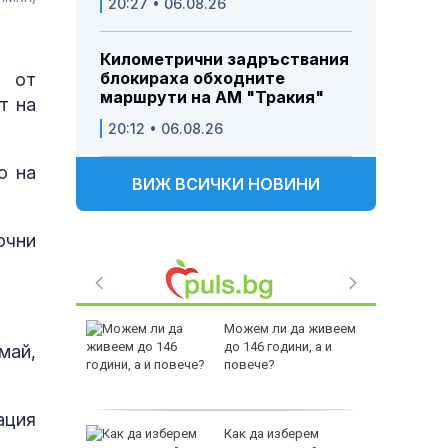
20:27 • 06.08.26
Километрични задръствания
блокираха обходните
и от
маршрути на АМ "Тракия"
т на
20:12 • 06.08.26
о на
ВИЖ ВСИЧКИ НОВИНИ
очни
ък и
Можем ли да живеем
ката,
до 146 години, а и
май,
руската
повече?
одерна
ация
ия ни
Как да изберем