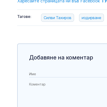
Харесайте страницата ни във Facebook
Т
Тагове:
Силви Тахиров
издирване
Добавяне на коментар