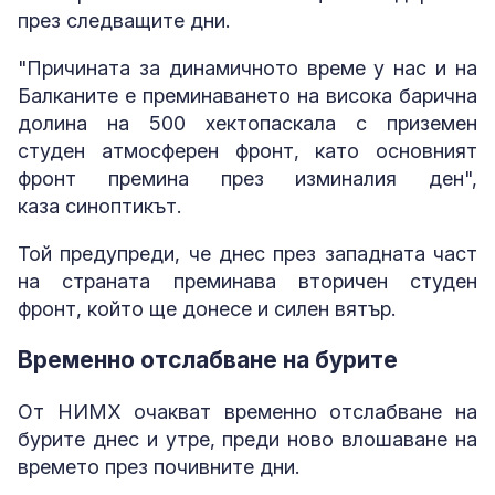
през следващите дни.
"Причината за динамичното време у нас и на
Балканите е преминаването на висока барична
долина на 500 хектопаскала с приземен
студен атмосферен фронт, като основният
фронт премина през изминалия ден",
каза синоптикът.
Той предупреди, че днес през западната част
на страната преминава вторичен студен
фронт, който ще донесе и силен вятър.
Временно отслабване на бурите
От НИМХ очакват временно отслабване на
бурите днес и утре, преди ново влошаване на
времето през почивните дни.