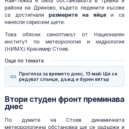
Най-тежка е била обстановката в Трявна и
района на Дряново, където ледените късове
са достигнали
размерите на яйце
и са
нанесли сериозни щети.
Това обясни синоптикът от Национален
институт по метеорология и хидрология
(НИМХ) Красимир Стоев.
Още по темата
Прогноза за времето днес, 13 май: Ще се
редуват слънце, дъжд и бурен вятър
Втори студен фронт преминава
днес
По думите на Стоев динамичната
метеорологична обстановка ще се задържи и