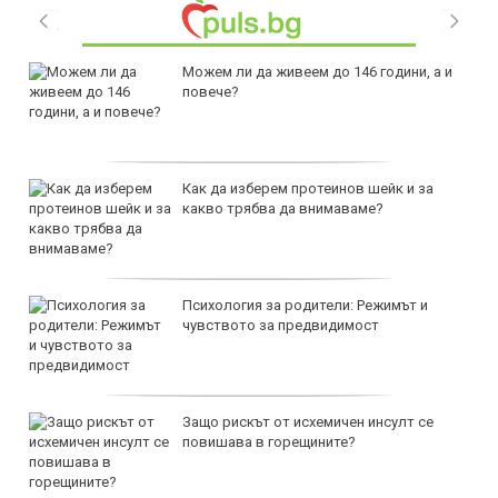
Можем ли да живеем до 146 години, а и
повече?
Как да изберем протеинов шейк и за
какво трябва да внимаваме?
Психология за родители: Режимът и
чувството за предвидимост
Защо рискът от исхемичен инсулт се
повишава в горещините?