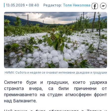
13.05.2026 • 08:40
Редактор:
Толя Николова
НИМХ: Събота и неделя се очакват интензивни дъждове и градушки
Силните бури и градушки, които удариха
страната вчера, са били причинени от
преминаването на студен атмосферен фронт
над Балканите.