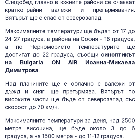
Следобед главно в южните райони се очакват
краткотрайни валежи и прегърмявания.
Вятърът ще е слаб от северозапад.
Максималните температури ще бъдат от 17 до
24-27 градуса, в района на София - 18 градуса,
а по Черноморието температурите ще
достигат до 22 градуса, съобщи
синоптикът
на Bulgaria ON AIR Иоанна-Микаела
Димитрова
.
Над планините ще е облачно с валежи от
дъжд и сняг, ще прегърмява. Вятърът по
високите части ще бъде от северозапад със
скорост до 70 км/ч.
Максималните температури за деня, над 2500
метра височина, ще бъде около 3 до 6
градуса, а на 1500 метра - до 11-12 градуса.