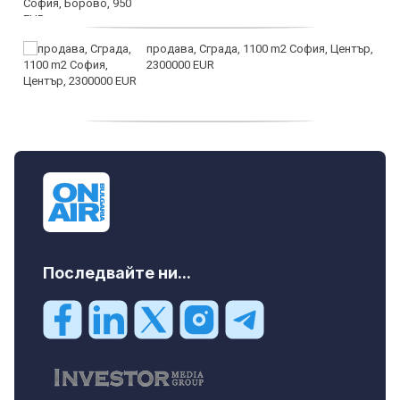
продава, Сграда, 1100 m2 София, Център,
2300000 EUR
дава под наем, Двустаен апартамент, 55
m2 София, Младост 4, 650 EUR
Последвайте ни...