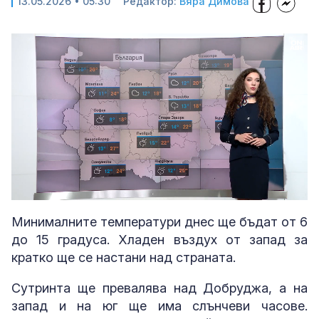
13.05.2026 • 05:30
Редактор:
Вяра Димова
Loaded
:
Unmute
25.81%
Минималните температури днес ще бъдат от 6
до 15 градуса. Хладен въздух от запад за
кратко ще се настани над страната.
Сутринта ще превалява над Добруджа, а на
запад и на юг ще има слънчеви часове.