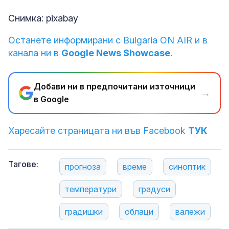
Снимка: pixabay
Останете информирани с Bulgaria ON AIR и в
канала ни в
Google News Showcase.
Добави ни в предпочитани източници
→
в Google
Харесайте страницата ни във Facebook
ТУК
Тагове:
прогноза
време
синоптик
температури
градуси
градишки
облаци
валежи