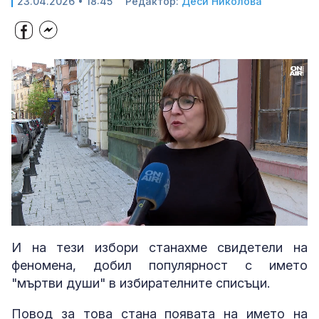
23.04.2026 • 18:45
Редактор:
Деси Николова
Loaded
:
Unmute
30.89%
И на тези избори станахме свидетели на
феномена, добил популярност с името
"мъртви души" в избирателните списъци.
Повод за това стана появата на името на