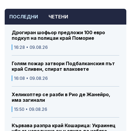
ПОСЛЕДНИ
ЧЕТЕНИ
Дрогиран шофьор предложи 100 евро
подкуп на полицаи край Поморие
16:28 • 09.08.26
Голям пожар затвори Подбалканския път
край Сливен, спират влаковете
16:08 • 09.08.26
Хеликоптер се разби в Рио де Жанейро,
има загинали
15:50 • 09.08.26
Кървава разпра край Кошарица: Украинец
уби сънародника си и опита да избяга