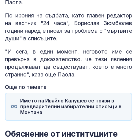
Паола.
По ирония на съдбата, като главен редактор
на вестник "24 часа", Борислав Зюмбюлев
години наред е писал за проблема с "мъртвите
души" в списъците.
"И сега, в един момент, неговото име се
превърна в доказателство, че тези явления
продължават да съществуват, което е много
странно", каза още Паола.
Още по темата
Името на Ивайло Калушев се появи в
предварителни избирателни списъци в
Монтана
Обяснение от институциите