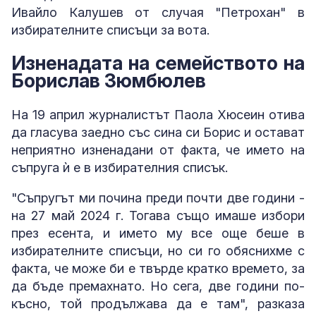
Ивайло Калушев от случая "Петрохан" в
избирателните списъци за вота.
Изненадата на семейството на
Борислав Зюмбюлев
На 19 април журналистът Паола Хюсеин отива
да гласува заедно със сина си Борис и остават
неприятно изненадани от факта, че името на
съпруга ѝ е в избирателния списък.
"Съпругът ми почина преди почти две години -
на 27 май 2024 г. Тогава също имаше избори
през есента, и името му все още беше в
избирателните списъци, но си го обяснихме с
факта, че може би е твърде кратко времето, за
да бъде премахнато. Но сега, две години по-
късно, той продължава да е там", разказа