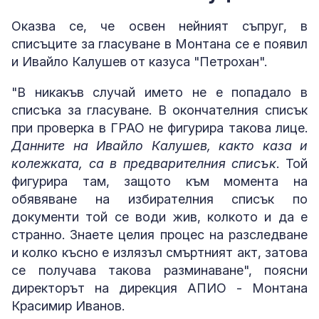
Оказва се, че освен нейният съпруг, в
списъците за гласуване в Монтана се е появил
и Ивайло Калушев от казуса "Петрохан".
"В никакъв случай името не е попадало в
списъка за гласуване. В окончателния списък
при проверка в ГРАО не фигурира такова лице.
Данните на Ивайло Калушев, както каза и
колежката, са в предварителния списък
. Той
фигурира там, защото към момента на
обявяване на избирателния списък по
документи той се води жив, колкото и да е
странно. Знаете целия процес на разследване
и колко късно е излязъл смъртният акт, затова
се получава такова разминаване", поясни
директорът на дирекция АПИО - Монтана
Красимир Иванов.