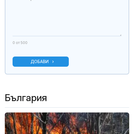
0
от 500
ДОБАВИ
България