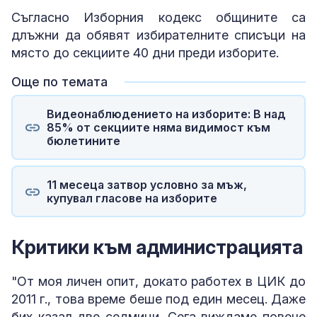
Съгласно Изборния кодекс общините са
длъжни да обявят избирателните списъци на
място до секциите 40 дни преди изборите.
Още по темата
Видеонаблюдението на изборите: В над
85% от секциите няма видимост към
бюлетините
11 месеца затвор условно за мъж,
купувал гласове на изборите
Критики към администрацията
"От моя личен опит, докато работех в ЦИК до
2011 г., това време беше под един месец. Даже
бих казал две седмици. Сега виждаме повече