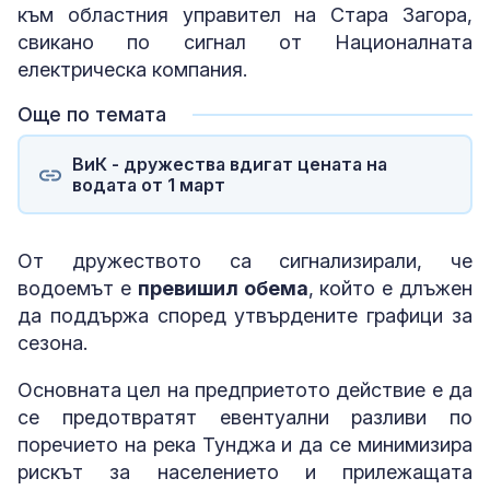
към областния управител на Стара Загора,
свикано по сигнал от Националната
електрическа компания.
Още по темата
ВиК - дружества вдигат цената на
водата от 1 март
От дружеството са сигнализирали, че
водоемът е
превишил обема
, който е длъжен
да поддържа според утвърдените графици за
сезона.
Основната цел на предприетото действие е да
се предотвратят евентуални разливи по
поречието на река Тунджа и да се минимизира
рискът за населението и прилежащата