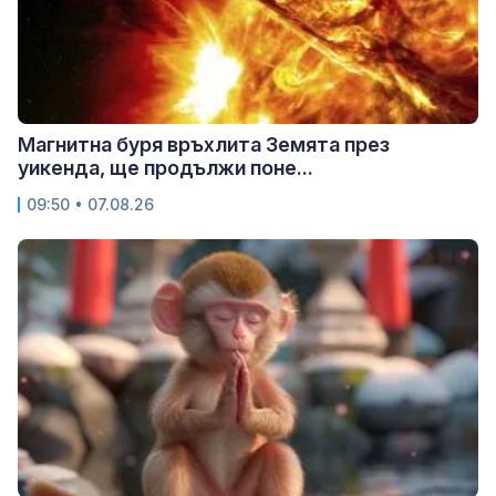
Магнитна буря връхлита Земята през
уикенда, ще продължи поне...
09:50 • 07.08.26