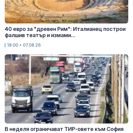
40 евро за "древен Рим": Италианец построи
фалшив театър и измами...
18:00 • 07.08.26
В неделя ограничават ТИР-овете към София