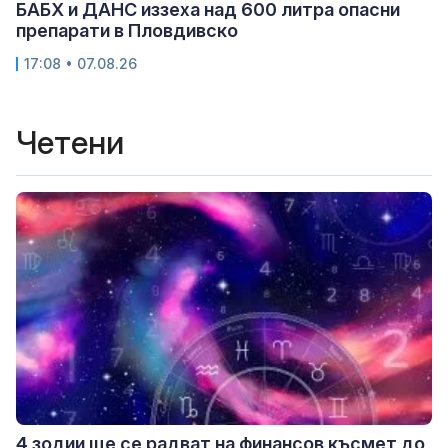
БАБХ и ДАНС иззеха над 600 литра опасни
препарати в Пловдивско
17:08 • 07.08.26
Четени
4 зодии ще се радват на финансов късмет до