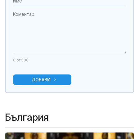
0
от 500
ДОБАВИ
България