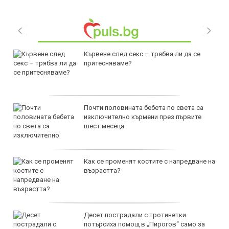
Кървене след секс – трябва ли да се
притесняваме?
Почти половината бебета по света са
изключително кърмени през първите
шест месеца
Как се променят костите с напредване на
възрастта?
Десет пострадали с тротинетки
потърсиха помощ в „Пирогов“ само за