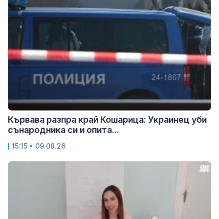
Кървава разпра край Кошарица: Украинец уби
сънародника си и опита...
15:15 • 09.08.26