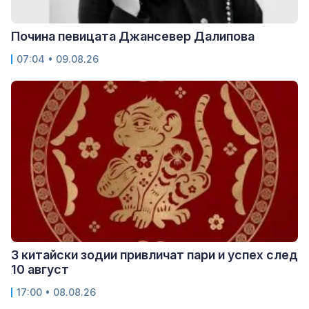
Почина певицата Джансевер Далипова
07:04 • 09.08.26
3 китайски зодии привличат пари и успех след
10 август
17:00 • 08.08.26