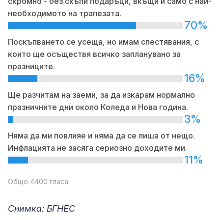
скромно - без скъпи подаръци, вкъщи и само с най-
необходимото на трапезата.
70%
Поскъпването се усеща, но имам спестявания, с
които ще осъществя всичко запланувано за
празниците.
16%
Ще разчитам на заеми, за да изкарам нормално
празничните дни около Коледа и Нова година.
3%
Няма да ми повлияе и няма да се лиша от нещо.
Инфлацията не засяга сериозно доходите ми.
11%
Общо 4400 гласа
Снимка: БГНЕС