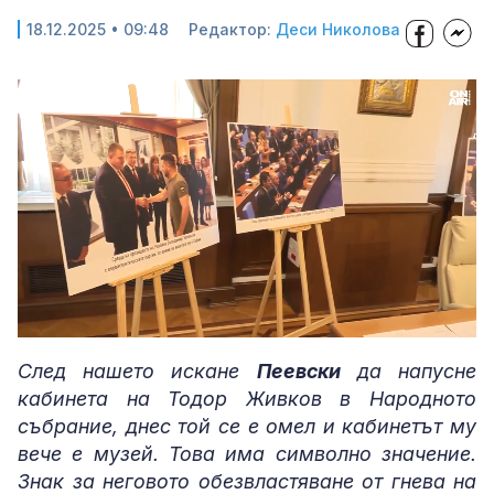
18.12.2025 • 09:48
Редактор:
Деси Николова
Loaded
:
Unmute
61.75%
След нашето искане
Пеевски
да напусне
кабинета на Тодор Живков в Народното
събрание, днес той се е омел и кабинетът му
вече е музей. Това има символно значение.
Знак за неговото обезвластяване от гнева на