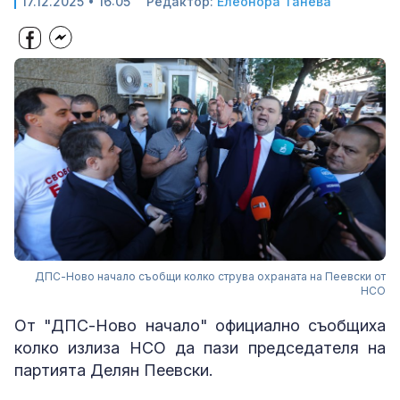
17.12.2025 • 16:05
Редактор:
Елеонора Танева
ДПС-Ново начало съобщи колко струва охраната на Пеевски от
НСО
От "ДПС-Ново начало" официално съобщиха
колко излиза НСО да пази председателя на
партията Делян Пеевски.