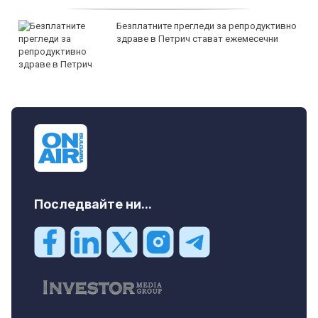
Безплатните прегледи за репродуктивно
здраве в Петрич стават ежемесечни
Последвайте ни...