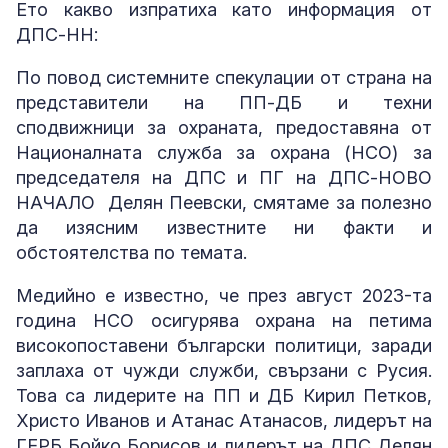
Ето какво изпратиха като информация от
ДПС-НН:
По повод системните спекулации от страна на
представители на ПП-ДБ и техни
сподвижници за охраната, предоставяна от
Националната служба за охрана (НСО) за
председателя на ДПС и ПГ на ДПС-НОВО
НАЧАЛО Делян Пеевски, смятаме за полезно
да изясним известните ни факти и
обстоятелства по темата.
Медийно е известно, че през август 2023-та
година НСО осигурява охрана на петима
високопоставени български политици, заради
заплаха от чужди служби, свързани с Русия.
Това са лидерите на ПП и ДБ Кирил Петков,
Христо Иванов и Атанас Атанасов, лидерът на
ГЕРБ Бойко Борисов и лидерът на ДПС Делян