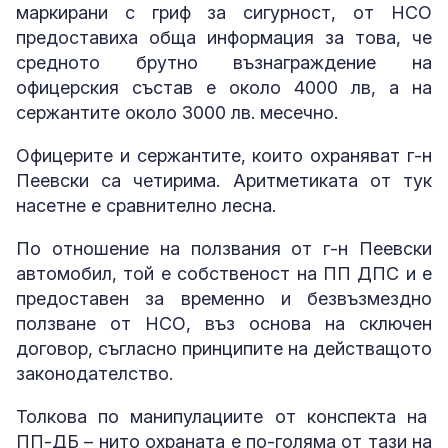
маркирани с гриф за сигурност, от НСО
предоставиха обща информация за това, че
средното брутно възнаграждение на
офицерския състав е около 4000 лв, а на
сержантите около 3000 лв. месечно.
Офицерите и сержантите, които охраняват г-н
Пеевски са четирима. Аритметиката от тук
насетне е сравнително лесна.
По отношение на ползвания от г-н Пеевски
автомобил, той е собственост на ПП ДПС и е
предоставен за временно и безвъзмездно
ползване от НСО, въз основа на сключен
договор, съгласно принципите на действащото
законодателство.
Толкова по манипулациите от конспекта на
ПП-ДБ – нито охраната е по-голяма от тази на