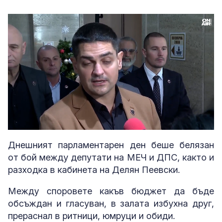
Loaded
:
Unmute
26.35%
Днешният парламентарен ден беше белязан
от бой между депутати на МЕЧ и ДПС, както и
разходка в кабинета на Делян Пеевски.
Между споровете какъв бюджет да бъде
обсъждан и гласуван, в залата избухна друг,
прераснал в ритници, юмруци и обиди.