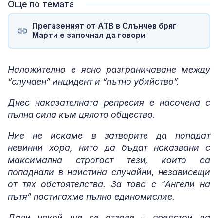
Още по темата
Прегазеният от АТВ в Слънчев бряг
Марти е започнал да говори
Наложително е ясно разграничаване между
“случаен” инцидент и “пътно убийство”.
Днес наказателната репресия е насочена с
пълна сила към цялото общество.
Ние не искаме в затворите да попадат
невинни хора, нито да бъдат наказвани с
максимална строгост тези, които са
попаднали в наистина случайни, независещи
от тях обстоятелства. За това с “Ангели на
пътя” постигахме пълно единомислие.
Дали някой ще се отзове – предстои да