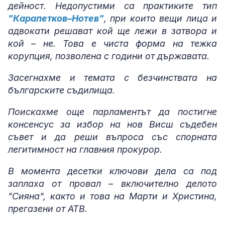
дейност. Недопустими са практиките тип
"Карапетков–Нотев"
, при които вещи лица и
адвокати решават кой ще лежи в затвора и
кой – не. Това е чиста форма на тежка
корупция, позволена с години от държавата.
Засегнахме и темата с безчинствата на
българските съдилища.
Поискахме още парламентът да постигне
консенсус за избор на нов Висш съдебен
съвет и да реши въпроса със спорната
легитимност на главния прокурор.
В момента десетки ключови дела са под
заплаха от провал – включително делото
"Сияна", както и това на Марти и Христина,
прегазени от АТВ.