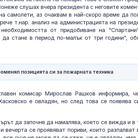
Понеже слушах вчера президента с неговите комен
на самолети, аз очаквам в най-скоро време да по
Над 20 000 евакуирани
Почти полов
рече т.нар. анализ на администрацията на презид
в Британска Колумбия
бебета по све
заради огромен пожар
изключителн
 необходимостта от придобиване на "Спартани
кърмени през
да стане в период по-малък от три години", об
шест месеца
Доброволци и тежка
Как се проме
техника се включиха в
костите с на
гасенето на пожара
на възрастта
край Бобошево
роменял позицията си за пожарната техника
главен комисар Мирослав Рашков информира, ч
асковско е овладян, но след това се появява с
ърът да започне да намалява, което се вижда и в 
 и вечерта се проявяват пориви, които разпалват 
, все още не може да се каже, че е овладян, има