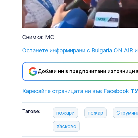
Unmute
Снимка: МС
Останете информирани с Bulgaria ON AIR и
Добави ни в предпочитани източници в
Харесайте страницата ни във Facebook
Т
Тагове:
пожари
пожар
Струмян
Хасково