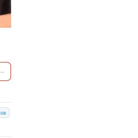
→
тов