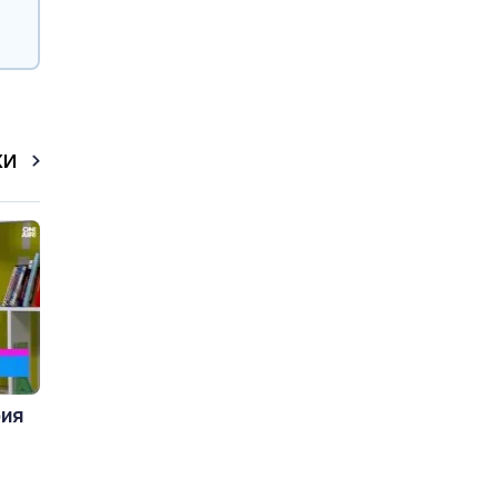
КИ
рия