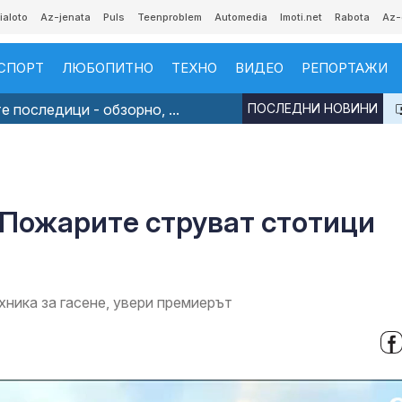
ialoto
Az-jenata
Puls
Teenproblem
Automedia
Imoti.net
Rabota
Az-
СПОРТ
ЛЮБОПИТНО
ТЕХНО
ВИДЕО
РЕПОРТАЖИ
 последици - обзорно, ...
ПОСЛЕДНИ НОВИНИ
 Пожарите струват стотици
ника за гасене, увери премиерът