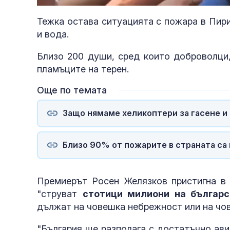
61.13%
Тежка остава ситуацията с пожара в Пири
и вода.
Близо 200 души, сред които доброволци,
пламъците на терен.
Още по темата
Защо нямаме хеликоптери за гасене и
Близо 90% от пожарите в страната са
Премиерът Росен Желязков пристигна в 
"струват
стотици милиони на българс
дължат на човешка небрежност или на чо
"България ще разполага с достатъчно ави