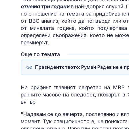
отнема три години
в най-добрия случай. 
по отношение на темата за придобиване 
от ВВС анализ, който да потвърди или от
от миналата година, който подчертава
определени съображения, което не може 
премиерът.
Още по темата
Президентството: Румен Радев не е п
На брифинг главният секретар на МВР 
ранните часове на следобед пожарът в Х
вятър.
"Надявам се до вечерта, постепенно и вят
момент. Тук специфичното е, че понякога
овладeни огнища. Работим по този пожар