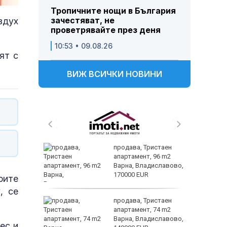
Тропичните нощи в България
зачестяват, не
здух
проветрявайте през деня
10:53 • 09.08.26
ят с
ВИЖ ВСИЧКИ НОВИНИ
 и
продава, Тристаен
 при
апартамент, 96 m2
акво
Варна, Владиславово,
аят
170000 EUR
рите
, се
 секс –
продава, Тристаен
се
апартамент, 74 m2
е?
Варна, Владиславово,
ес и