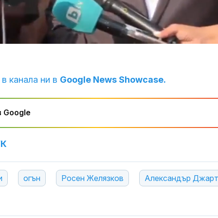
Loaded
:
95.83%
 в канала ни в
Google News Showcase.
 Google
УК
и
огън
Росен Желязков
Александър Джар