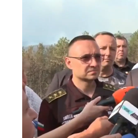
Loaded
:
Unmute