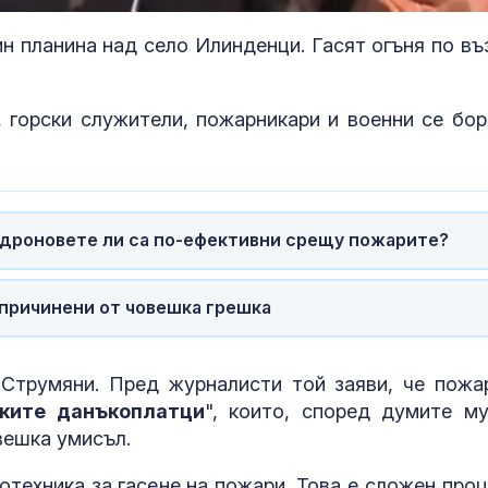
н планина над село Илинденци. Гасят огъня по въ
 горски служители, пожарникари и военни се бор
 дроновете ли са по-ефективни срещу пожарите?
 причинени от човешка грешка
Почина певицата
Топлинен удар
Джансевер Далипова
дехидратация
кърмачета: к
трябва да зн
Струмяни. Пред журналисти той заяви, че пожа
родителите
ките данъкоплатци
", които, според думите му
В Кричим събират пари
Кървене след
вешка умисъл.
за съдебните разходи
трябва ли да 
на убития Георги
притеснявам
отехника за гасене на пожари. Това е сложен проц