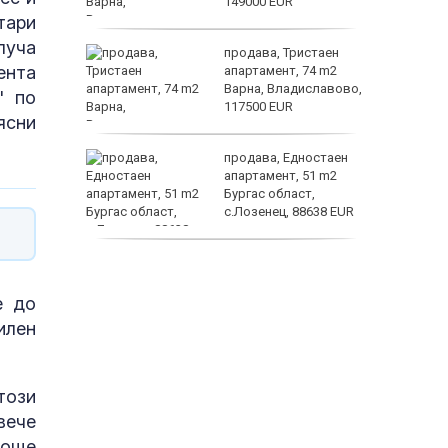
149000 EUR
тари
луча
ината
продава, Тристаен
ента
та са
апартамент, 74 m2
о
Варна, Владиславово,
" по
 първите
117500 EUR
ясни
астерои
нят
продава, Едностаен
предване
апартамент, 51 m2
?
Бургас област,
с.Лозенец, 88638 EUR
продава, Едностаен
апартамент, 39 m2
Бургас област,
е до
к.к.Слънчев Бряг,
илен
65500 EUR
този
вече
 още