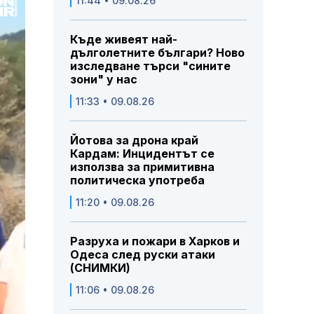
11:44 • 09.08.26
Къде живеят най-
дълголетните българи? Ново
изследване търси "сините
зони" у нас
11:33 • 09.08.26
Йотова за дрона край
Кардам: Инцидентът се
използва за примитивна
политическа употреба
11:20 • 09.08.26
Разруха и пожари в Харков и
Одеса след руски атаки
(СНИМКИ)
11:06 • 09.08.26