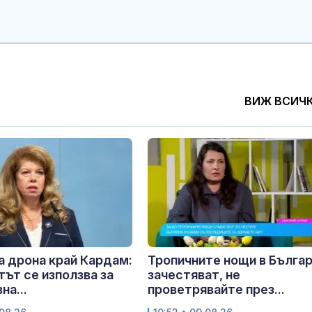
ВИЖ ВСИЧ
а дрона край Кардам:
Тропичните нощи в Бълга
ът се използва за
зачестяват, не
на...
проветрявайте през...