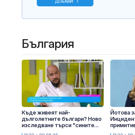
ДОБАВИ
България
Къде живеят най-
Йотова з
дълголетните българи? Ново
Инцидент
изследване търси "сините...
примитив