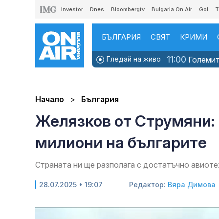
Investor
Dnes
Bloombergtv
Bulgaria On Air
Gol
T
БЪЛГАРИЯ
СВЯТ
КРИМИ
11:00
Гледай на живо
Големите
Начало
България
Желязков от Струмяни:
милиони на българите
Страната ни ще разполага с достатъчно авиотех
28.07.2025 • 19:07
Редактор:
Вяра Димова