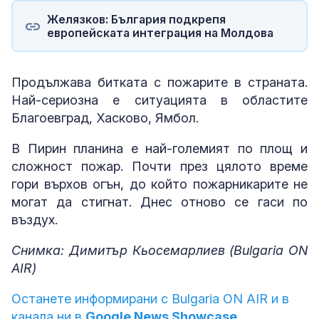
Желязков: България подкрепя
европейската интеграция на Молдова
Продължава битката с пожарите в страната.
Най-сериозна е ситуацията в областите
Благоевград, Хасково, Ямбол.
В Пирин планина е най-големият по площ и
сложност пожар. Почти през цялото време
гори върхов огън, до който пожарникарите не
могат да стигнат. Днес отново се гаси по
въздух.
Снимка: Димитър Кьосемарлиев (Bulgaria ON
AIR)
Останете информирани с Bulgaria ON AIR и в
канала ни в
Google News Showcase.