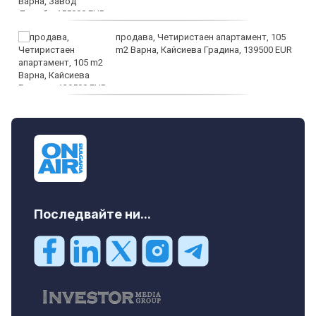
продава, Четиристаен апартамент, 105
m2 Варна, Кайсиева Градина, 139500 EUR
продава, Къща, 110 m2 София,
Доброславци (с.), 275000 EUR
Последвайте ни...