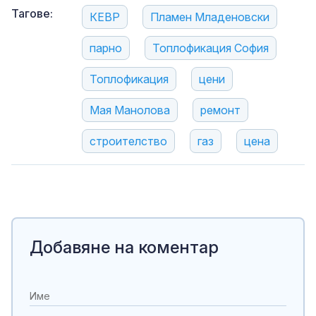
Тагове:
КЕВР
Пламен Младеновски
парно
Топлофикация София
Топлофикация
цени
Мая Манолова
ремонт
строителство
газ
цена
Добавяне на коментар