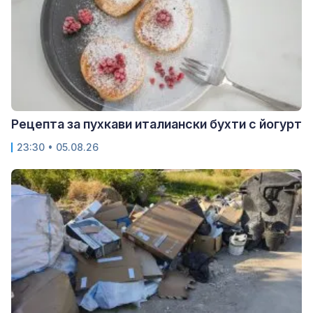
Рецепта за пухкави италиански бухти с йогурт
23:30 • 05.08.26