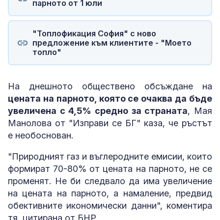
парното от 1 юли
"Топлофикация София" с ново
предложение към клиентите - "Моето
топло"
На днешното обществено обсъждане на
цената на парното, която се очаква да бъде
увеличена с 4,5% средно за страната
, Мая
Манолова от "Изправи се БГ" каза, че ръстът
е необоснован.
"Природният газ и въглеродните емисии, които
формират 70-80% от цената на парното, не се
променят. Не би следвало да има увеличение
на цената на парното, а намаление, предвид
обективните икономически данни", коментира
тя, цитирана от БНР.