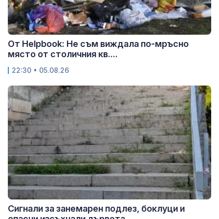
От Helpbook: Не съм виждала по-мръсно
място от столичния кв....
22:30 • 05.08.26
Сигнали за занемарен подлез, боклуци и
опасни изсъхнали дървета...