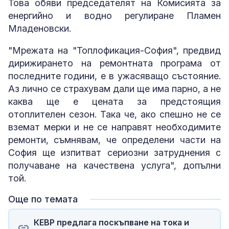
Това обяви председателят на Комисията за
енергийно и водно регулиране Пламен
Младеновски.
"Мрежата на "Топлофикация-София", предвид
дирижирането на ремонтната програма от
последните години, е в ужасяващо състояние.
Аз лично се страхувам дали ще има парно, а не
каква ще е цената за предстоящия
отоплителен сезон. Така че, ако спешно не се
вземат мерки и не се направят необходимите
ремонти, съмнявам, че определени части на
София ще изпитват сериозни затруднения с
получаване на качествена услуга", допълни
той.
Още по темата
КЕВР предлага поскъпване на тока и