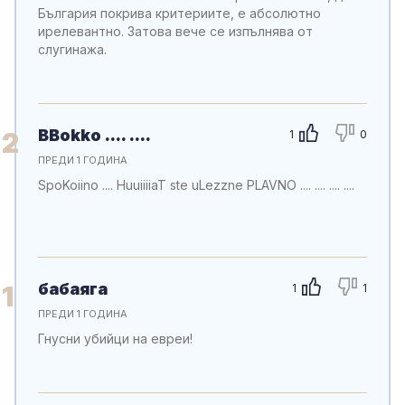
България покрива критериите, е абсолютно
ирелевантно. Затова вече се изпълнява от
слугинажа.
BBokko .... ....
2
1
0
ПРЕДИ 1 ГОДИНА
SpoKoiino .... HuuiiiiaT ste uLezzne PLAVNO .... .... .... ....
бабаяга
1
1
1
ПРЕДИ 1 ГОДИНА
Гнусни убийци на евреи!