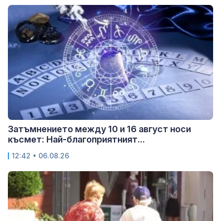
Затъмнението между 10 и 16 август носи
късмет: Най-благоприятният...
12:42 • 06.08.26