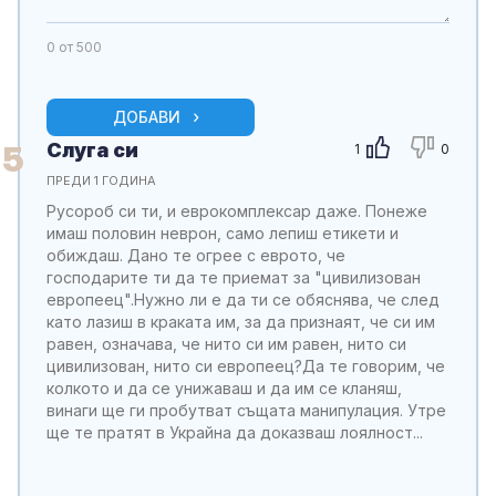
0
от 500
ДОБАВИ
Слуга си
5
1
0
ПРЕДИ 1 ГОДИНА
Русороб си ти, и еврокомплексар даже. Понеже
имаш половин неврон, само лепиш етикети и
обиждаш. Дано те огрее с еврото, че
господарите ти да те приемат за "цивилизован
европеец".Нужно ли е да ти се обяснява, че след
като лазиш в краката им, за да признаят, че си им
равен, означава, че нито си им равен, нито си
цивилизован, нито си европеец?Да те говорим, че
колкото и да се унижаваш и да им се кланяш,
винаги ще ги пробутват същата манипулация. Утре
ще те пратят в Украйна да доказваш лоялност...