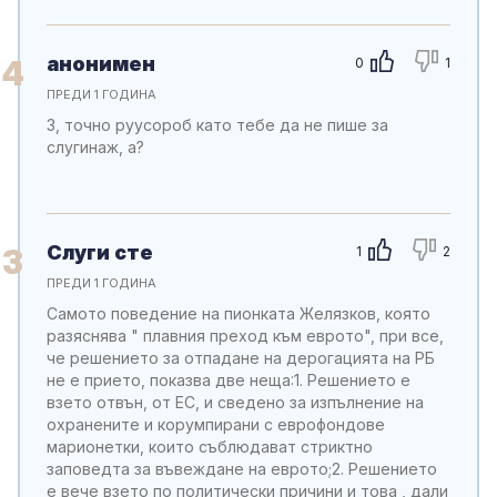
анонимен
4
0
1
ПРЕДИ 1 ГОДИНА
3, точно руусoроб като тебе да не пише за
слугинаж, а?
Слуги сте
3
1
2
ПРЕДИ 1 ГОДИНА
Самото поведение на пионката Желязков, която
разяснява " плавния преход към еврото", при все,
че решението за отпадане на дерогацията на РБ
не е прието, показва две неща:1. Решението е
взето отвън, от ЕС, и сведено за изпълнение на
охранените и корумпирани с еврофондове
марионетки, които съблюдават стриктно
заповедта за въвеждане на еврото;2. Решението
е вече взето по политически причини и това , дали