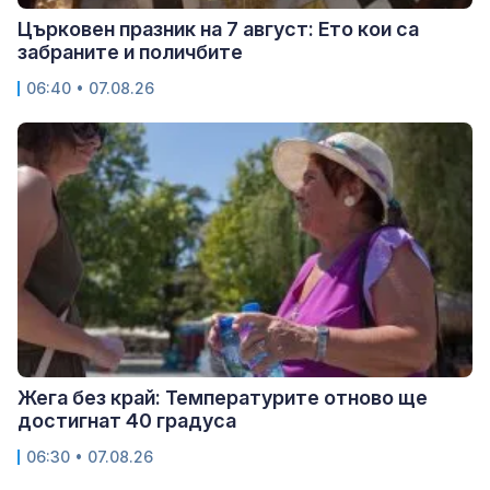
Църковен празник на 7 август: Ето кои са
забраните и поличбите
06:40 • 07.08.26
Жега без край: Температурите отново ще
достигнат 40 градуса
06:30 • 07.08.26