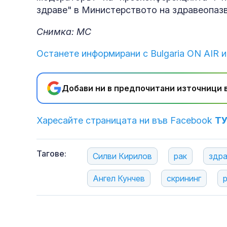
здраве" в Министерството на здравеопаз
Снимка: МС
Останете информирани с Bulgaria ON AIR и
Добави ни в предпочитани източници в
Харесайте страницата ни във Facebook
Т
Тагове:
Силви Кирилов
рак
здр
Ангел Кунчев
скрининг