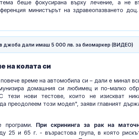
севернокоре
тема беше фокусирана върху лечение, а не в
ракетна част
нференция министърът на здравеопазването доц.
Нефтен разли
бреговете на 
има риск от
екологична
катастрофа
в джоба дали имаш 5 000 лв. за биомаркер (ВИДЕО)
Хирошима от
81 г. от атом
бомбардиров
е на колата си
призив за свя
ядрени оръжия
 повече време на автомобила си – дали е минал вс
имунизира домашния си любимец и по-малко об
С тези нови тестове, които не изискват ник
 да преодолеем този модел", заяви главният държ
е програми.
При скрининга за рак на маточ
 25 и 65 г. - възрастова група, в която рискъ