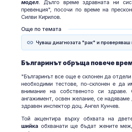
модел
. Дълго време здравната ни сис
превенция", посочи по време на преско
Силви Кирилов.
Още по темата
Чуваш диагнозата "рак" и проверяваш 
Българинът обръща повече врем
"Българинът все още е склонен да отдели
необходими тестове, по-склонен е да 
внимание на собственото си здраве. 
ангажимент, освен желание, се надяваме
здравен инспектор доц. Ангел Кунчев.
Той акцентира върху обхвата на двет
шийка
обхванати ще бъдат жените между