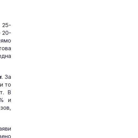
 25-
 20-
лямо
това
една
и
. За
и то
т. В
0% и
зов,
аяви
вено