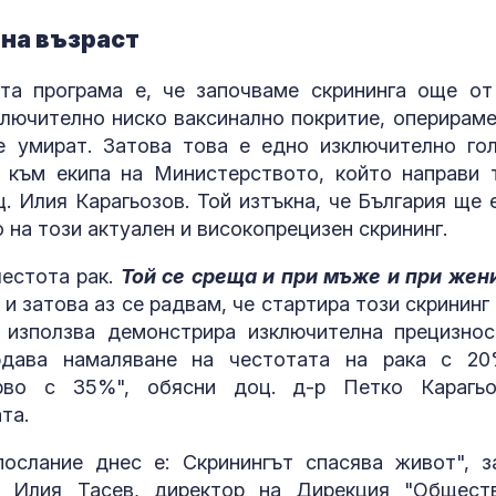
шна възраст
та програма е, че започваме скрининга още от
ключително ниско ваксинално покритие, оперираме
е умират. Затова това е едно изключително го
 към екипа на Министерството, който направи 
. Илия Карагьозов. Той изтъкна, че България ще 
на този актуален и високопрецизен скрининг.
честота рак.
Той се среща и при мъже и при жен
и затова аз се радвам, че стартира този скрининг 
 използва демонстрира изключителна прецизнос
людава намаляване на честотата на рака с 2
во с 35%", обясни доц. д-р Петко Карагьо
та.
ослание днес е: Скринингът спасява живот", з
н Илия Тасев, директор на Дирекция "Общест