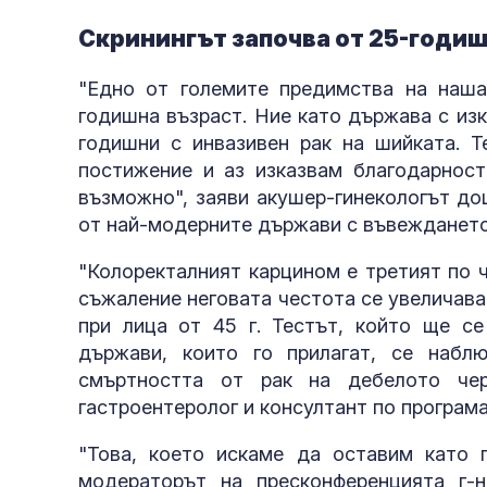
Скринингът започва от 25-годи
"Едно от големите предимства на наша
годишна възраст. Ние като държава с из
годишни с инвазивен рак на шийката. Т
постижение и аз изказвам благодарност
възможно", заяви акушер-гинекологът доц
от най-модерните държави с въвеждането 
"Колоректалният карцином е третият по 
съжаление неговата честота се увеличава 
при лица от 45 г. Тестът, който ще се
държави, които го прилагат, се наб
смъртността от рак на дебелото чер
гастроентеролог и консултант по програма
"Това, което искаме да оставим като п
модераторът на пресконференцията г-