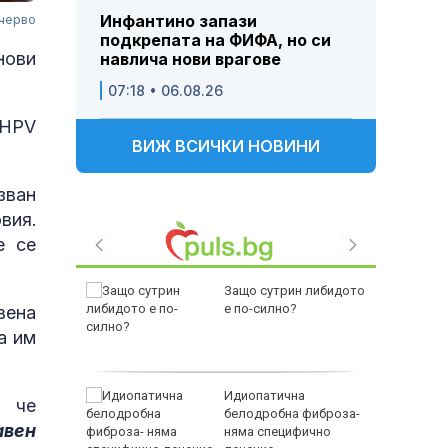
Инфантино запази
 черво
подкрепата на ФИФА, но си
нови
навлича нови врагове
07:18 • 06.08.26
 HPV
ВИЖ ВСИЧКИ НОВИНИ
зван
вия.
е се
им
Защо сутрин либидото
тествен
е по-силно?
вена
а им
на Русия
Идиопатична
, че
белодробна фиброза-
авен
о на
няма специфично