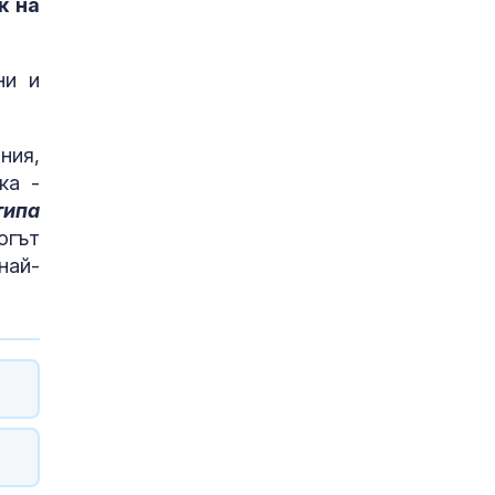
к на
ни и
ния,
ка -
типа
логът
най-