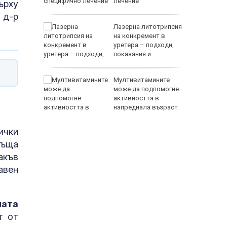
йска
лечение
ърху
 д-р
в край
Лазерна литотрипсия
Оман,
на конкремент в
уретера – подходи,
показания и
противопоказания
беляза
Мултивитамините
ната
може да подпомогне
ка с
активността в
т без
напреднала възраст
118000 
ички
ръща
акъв
авен
ната
т от