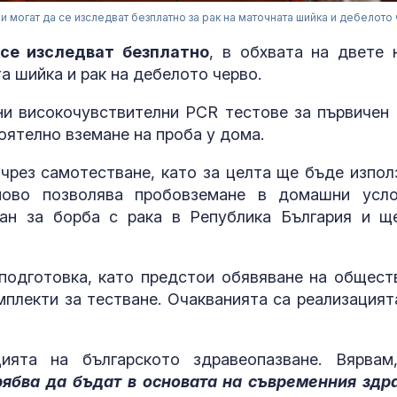
ри могат да се изследват безплатно за рак на маточната шийка и дебелото
се изследват безплатно
, в обхвата на двете 
та шийка и рак на дебелото черво.
ни високочувствителни PCR тестове за първичен
оятелно вземане на проба у дома.
чрез самотестване, като за целта ще бъде изпол
ново позволява пробовземане в домашни усло
ан за борба с рака в Република България и щ
Как да намал
стреса по ес
подготовка, като предстои обявяване на общест
път
мплекти за тестване. Очакванията са реализацият
Киев: В Запад
ията на българското здравеопазване. Вярвам
е започнало
рябва да бъдат в основата на съвременния здр
разполаганет