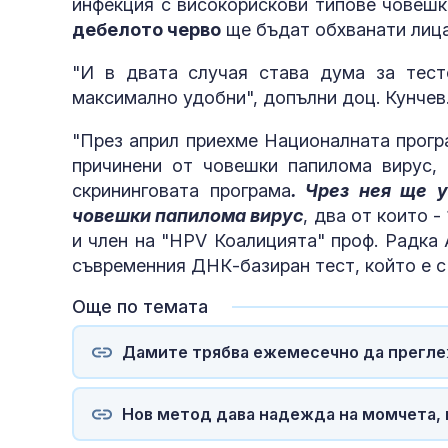
инфекция с високорискови типове човешк
дебелото черво
ще бъдат обхванати лица
"И в двата случая става дума за тесто
максимално удобни", допълни доц. Кунчев
"През април приехме Националната прогр
причинени от човешки папилома вирус,
скрининговата програма
. Чрез нея ще 
човешки папилома вирус
, два от които -
и член на "HPV Коалицията" проф. Радка 
съвременния ДНК-базиран тест, който е с
Още по темата
Дамите трябва ежемесечно да прегле
Нов метод дава надежда на момчета, 