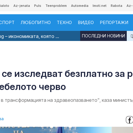
ialoto
Az-jenata
Puls
Teenproblem
Automedia
Imoti.net
Rabota
Az-
СПОРТ
ЛЮБОПИТНО
ТЕХНО
ВИДЕО
РЕПОРТАЖИ
g – икономиката, която ...
ПОСЛЕДНИ НОВИНИ
 се изследват безплатно за 
ебелото черво
 в трансформацията на здравеопазването", каза министъ
ва