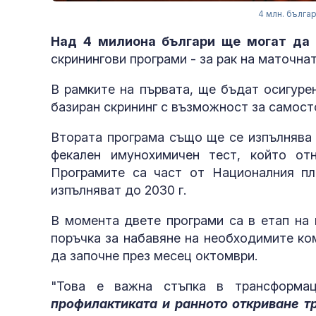
4 млн. бълга
Над 4 милиона българи ще могат да 
скринингови програми - за рак на маточна
В рамките на първата, ще бъдат осигуре
базиран скрининг с възможност за самост
Втората програма също ще се изпълнява 
фекален имунохимичен тест, който от
Програмите са част от Националния пл
изпълняват до 2030 г.
В момента двете програми са в етап на 
поръчка за набавяне на необходимите ко
да започне през месец октомври.
"Това е важна стъпка в трансформац
профилактиката и ранното откриване т