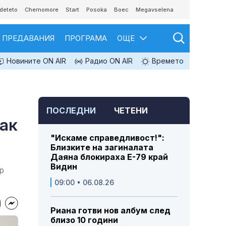
deteto
Chernomore
Start
Posoka
Boec
Megavselena
ПРЕДАВАНИЯ
ПРОГРАМА
ОЩЕ
Новините ON AIR
Радио ON AIR
Времето
ПОСЛЕДНИ
ЧЕТЕНИ
рак
"Искаме справедливост!":
Близките на загиналата
Даяна блокираха Е-79 край
Видин
р
09:00 • 06.08.26
Риана готви нов албум след
близо 10 години