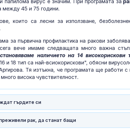
и папилома вирус е значим. При програмата за
ра
 между 45 и 75 години.
ве, които са лесни за използване, безболезне
.
ама за първична профилактика на ракови заболява
 сега вече имаме следващата много важна стъп
установяваме наличието на 14 високорискови 
 16 и 18 тип са най-всиокорискови", обясни вирусо
Аргирова. Тя изтъкна, че програмата ще работи с 
 много висока чувствителност.
ждат гърдите си
преживели рак, да станат бащи