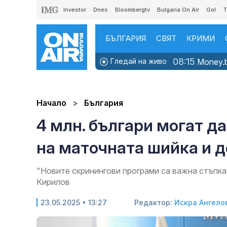
Investor
Dnes
Bloombergtv
Bulgaria On Air
Gol
T
БЪЛГАРИЯ
СВЯТ
КРИМИ
08:15
Гледай на живо
Money.b
Начало
България
4 млн. българи могат да
на маточната шийка и д
"Новите скринингови програми са важна стъпка
Кирилов
23.05.2025 • 13:27
Редактор:
Искра Ангело