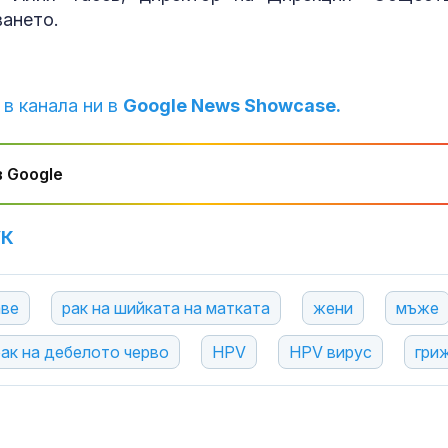
ването.
 в канала ни в
Google News Showcase.
 Google
УК
аве
рак на шийката на матката
жени
мъже
рак на дебелото черво
HPV
HPV вирус
гри