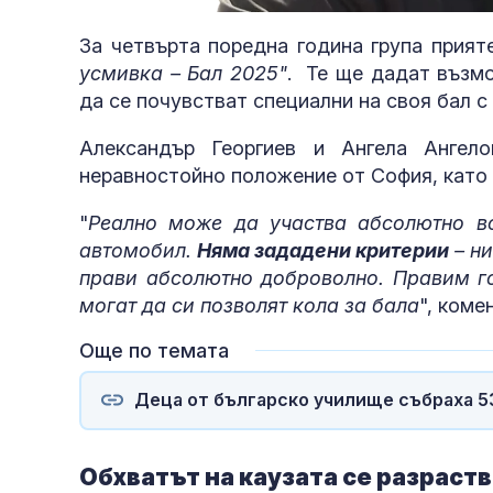
36.44%
За четвърта поредна година група прият
усмивка – Бал 2025"
. Те ще дадат възм
да се почувстват специални на своя бал с
Александър Георгиев и Ангела Ангел
неравностойно положение от София, като
"
Реално може да участва абсолютно в
автомобил.
Няма зададени критерии
– ни
прави абсолютно доброволно. Правим го
могат да си позволят кола за бала
", коме
Още по темата
Деца от българско училище събраха 53
Обхватът на каузата се разраств