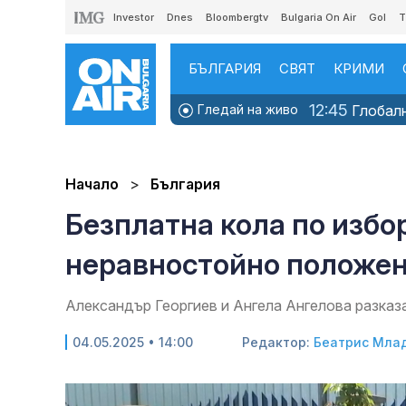
Investor
Dnes
Bloombergtv
Bulgaria On Air
Gol
T
БЪЛГАРИЯ
СВЯТ
КРИМИ
12:45
Гледай на живо
Глобалн
Начало
България
Безплатна кола по избо
неравностойно положе
Александър Георгиев и Ангела Ангелова разказа
04.05.2025 • 14:00
Редактор:
Беатрис Мла