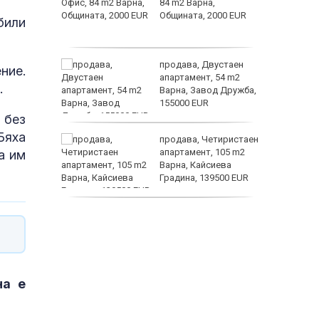
ции да
84 m2 Варна,
стите на
Общината, 2000 EUR
били
история
ията на
продава, Двустаен
ние.
ят върху
апартамент, 54 m2
.
а на
Варна, Завод Дружба,
155000 EUR
Кентавъ
 без
Бяха
ф.
продава, Четиристаен
игна на
апартамент, 105 m2
а им
ишен
Варна, Кайсиева
ежка
Градина, 139500 EUR
продава, Къща, 110 m2
София, Доброславци
(с.), 275000 EUR
на е