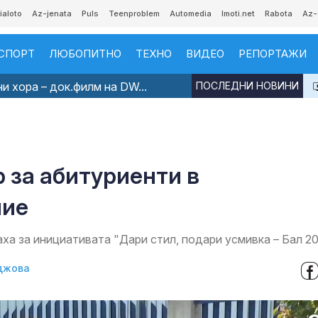
ialoto
Az-jenata
Puls
Teenproblem
Automedia
Imoti.net
Rabota
Az-
СПОРТ
ЛЮБОПИТНО
ТЕХНО
ВИДЕО
РЕПОРТАЖИ
и хора – док.филм на DW...
ПОСЛЕДНИ НОВИНИ
р за абитуриенти в
ние
ха за инициативата "Дари стил, подари усмивка – Бал 2
джова