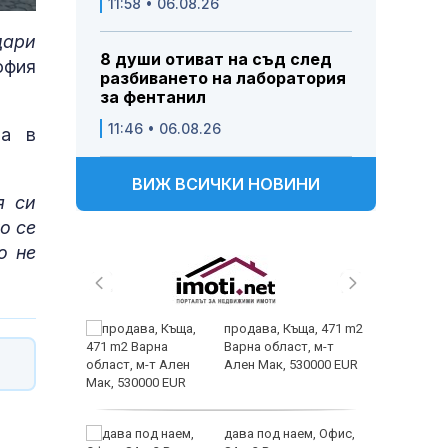
11:58 • 06.08.26
дари
8 души отиват на съд след
офия
разбиването на лаборатория
за фентанил
11:46 • 06.08.26
ца в
ВИЖ ВСИЧКИ НОВИНИ
я си
ко се
о не
хтерев –
продава, Къща, 471 m2
о може
Варна област, м-т
е
Ален Мак, 530000 EUR
три
дава под наем, Офис,