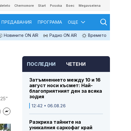
deteto
Chernomore
Start
Posoka
Boec
Megavselena
ПРЕДАВАНИЯ
ПРОГРАМА
ОЩЕ
Новините ON AIR
Радио ON AIR
Времето
ПОСЛЕДНИ
ЧЕТЕНИ
Затъмнението между 10 и 16
август носи късмет: Най-
благоприятният ден за всяка
зодия
025"
12:42 • 06.08.26
Разкриха тайните на
уникалния саркофаг край