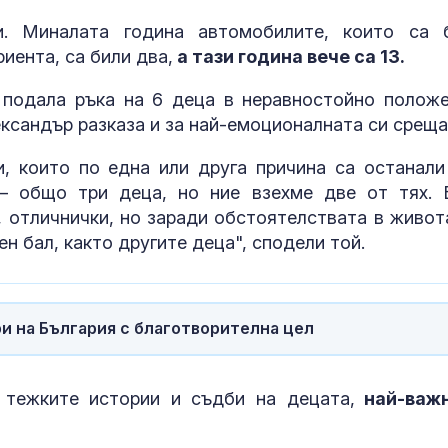
август няма да
главни дирек
напълнят сухите реки в
поемат дейно
и. Миналата година автомобилите, които са 
Европа
28-те РЗИ
иента, са били два,
а тази година вече са 13.
Пожар в склад на
Как съкращен
 подала ръка на 6 деца в неравностойно положе
пловдивски завод,
матката влия
ександър разказа и за най-емоционалната си среща
РИОСВ следи въздуха
имплантацият
ембриона?
, които по една или друга причина са останали
– общо три деца, но ние взехме две от тях. 
Шофьор на “Порше” си
Екипът на про
спретна гонка с
Габровски вд
, отличнички, но заради обстоятелствата в живот
полицията и блъсна
крака 15-год
н бал, както другите деца", сподели той.
патрулката
борец след т
травма и парализа
и на България с благотворителна цел
 тежките истории и съдби на децата,
най-важ