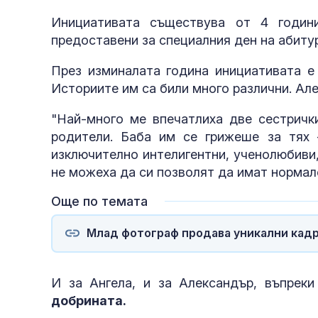
Инициативата съществува от 4 годин
предоставени за специалния ден на абитур
През изминалата година инициативата е
Историите им са били много различни. Ал
"Най-много ме впечатлиха две сестрички
родители. Баба им се грижеше за тях 
изключително интелигентни, ученолюбиви
не можеха да си позволят да имат нормале
Още по темата
Млад фотограф продава уникални кадр
И за Ангела, и за Александър, въпреки
добрината.