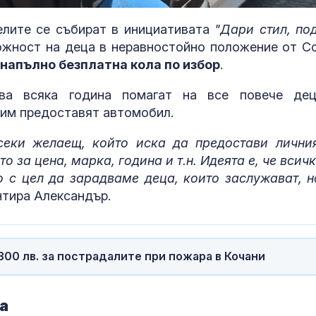
елите се събират в инициативата
"Дари стил, по
ожност на деца в неравностойно положение от С
напълно безплатна кола по избор
.
ова всяка година помагат на все повече де
 им предоставят автомобил.
секи желаещ, който иска да предостави лични
то за цена, марка, година и т.н. Идеята е, че всич
 с цел да зарадваме деца, които заслужават, н
нтира Александър.
Зеленски: Поразихме
Болест на Бе
две петролни
как храненет
00 лв. за пострадалите при пожара в Кочани
рафинерии в Русия
да подпомогн
контрола на
заболяването?
а
Първите валежи през
МЗ предлага 