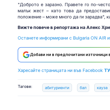
"Доброто е заразно. Правете го по-чест
малък жест – като това да предостави
положение – може много да ги зарадва", к
Вижте повече в репортажа на Алекс Хри
Останете информирани с Bulgaria ON AIR и
Добави ни в предпочитани източници в
Харесайте страницата ни във Facebook
Т
Тагове:
абитуриенти
бал
кауза