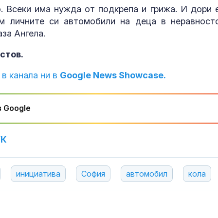
о. Всеки има нужда от подкрепа и грижа. И дори 
м личните си автомобили на деца в неравност
аза Ангела.
стов.
 в канала ни в
Google News Showcase.
 Google
УК
инициатива
София
автомобил
кола