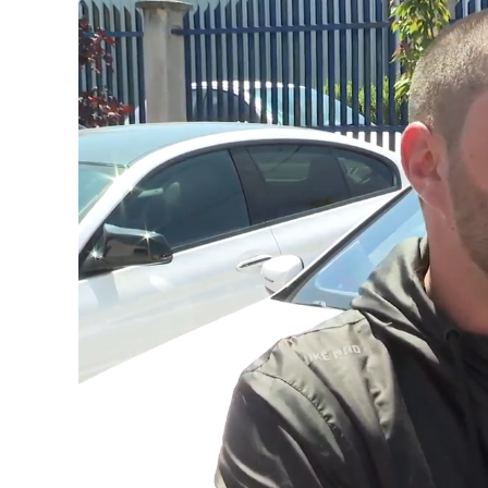
Loaded
:
Unmute