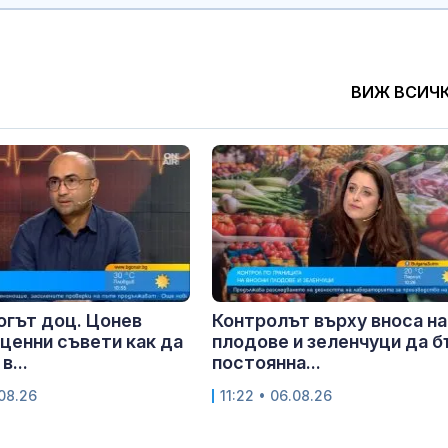
ВИЖ ВСИЧ
гът доц. Цонев
Контролът върху вноса на
ценни съвети как да
плодове и зеленчуци да 
в...
постоянна...
.08.26
11:22 • 06.08.26