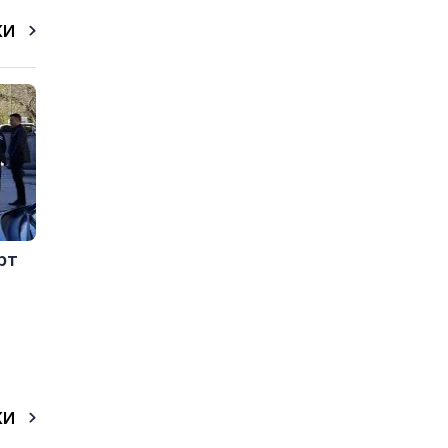
КИ
рт
КИ