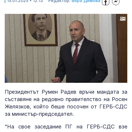
15.01.2025 • 12:13
Редактор:
Вяра Димова
Loaded
:
Unmute
40.94%
Президентът Румен Радев връчи мандата за
съставяне на редовно правителство на Росен
Желязков, който беше посочен от ГЕРБ-СДС
за министър-председател.
"На свое заседание ПГ на ГЕРБ-СДС взе