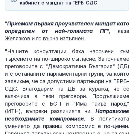
кабинет с мандат на ГЕРБ-СДС
"
Приемам първия проучвателен мандат като
определен от най-голямата ПГ
", каза
Желязков и го върна изпълнен.
"Нашите консултации бяха насочени към
търсенето на по-широко съгласие. Започнахме
преговорите с "Демократична България" (ДБ)
и с останалите парламентарни групи, за които
заявихме, че са допустими партньори на ГЕРБ-
СДС. Благодарим на ДБ за куража, че се
включиха в тези преговори. Продължихме
преговорите с БСП и "Има такъв народ"
(ИТН), въпреки различията ни.
Направихме
необходимите компромиси
. В политиката
умението да правиш компромис е по-ценен.
Големият политически компромис е, че аз съм