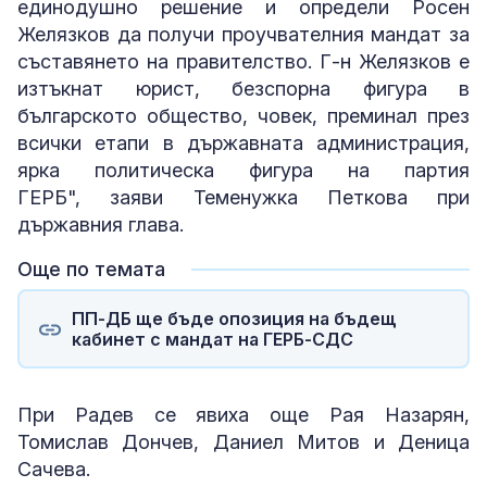
единодушно решение и определи Росен
Желязков да получи проучвателния мандат за
съставянето на правителство. Г-н Желязков е
изтъкнат юрист, безспорна фигура в
българското общество, човек, преминал през
всички етапи в държавната администрация,
ярка политическа фигура на партия
ГЕРБ", заяви Теменужка Петкова при
държавния глава.
Още по темата
ПП-ДБ ще бъде опозиция на бъдещ
кабинет с мандат на ГЕРБ-СДС
При Радев се явиха още Рая Назарян,
Томислав Дончев, Даниел Митов и Деница
Сачева.