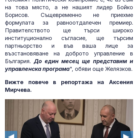
на това място, а не нашият лидер Бойко
Борисов. Същевременно не приехме
формулата за равноотдалечен премиер.
Правителството ще търси широко
институционално съгласие, ще търсим
партньорство и във ваша лице за
възстановяване на доброто управление в
България.
До един месец ще представим и
управленска програма
", обяви още Желязков.
Вижте повече в репортажа на Аксения
Мирчева.