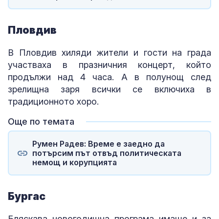
Пловдив
В Пловдив хиляди жители и гости на града
участваха в празничния концерт, който
продължи над 4 часа. А в полунощ след
зрелищна заря всички се включиха в
традиционното хоро.
Още по темата
Румен Радев: Време е заедно да
потърсим път отвъд политическата
немощ и корупцията
Бургас
Бляскава новогодишна програма имаше и за