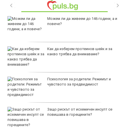
Можем ли да живеем до 146 години, а и
повече?
Как да изберем протеинов шейк и за
какво трябва да внимаваме?
Психология за родители: Режимът и
чувството за предвидимост
Защо рискът от исхемичен инсулт се
повишава в горещините?