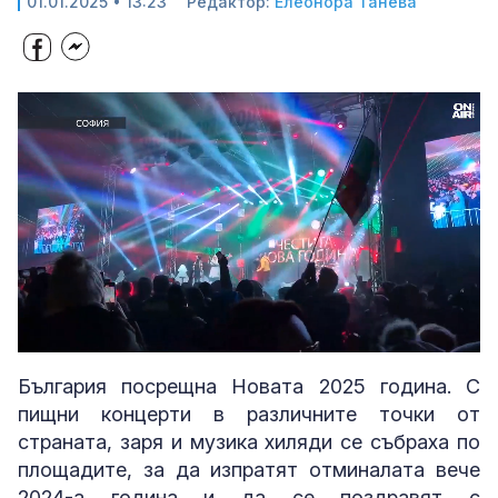
01.01.2025 • 13:23
Редактор:
Елеонора Танева
Loaded
:
Unmute
52.43%
България посрещна Новата 2025 година. С
пищни концерти в различните точки от
страната, заря и музика хиляди се събраха по
площадите, за да изпратят отминалата вече
2024-а година и да се поздравят с