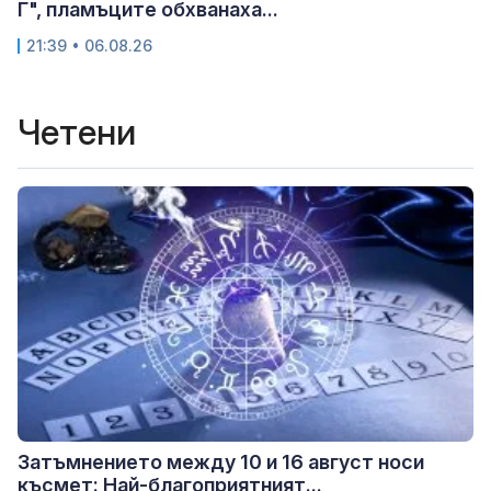
Г", пламъците обхванаха...
21:39 • 06.08.26
Четени
Затъмнението между 10 и 16 август носи
късмет: Най-благоприятният...