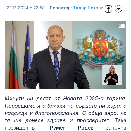
31.12.2024 • 23:58
Редактор:
Тодор Петров
Loaded
:
Unmute
60.19%
Минути ни делят от Новата 2025-а година.
Посрещаме я с близки на сърцето ни хора, с
надежди и благопожелания. С обща вяра, че
тя ще донесе здраве и просперитет.
Така
президентът Румен Радев започна