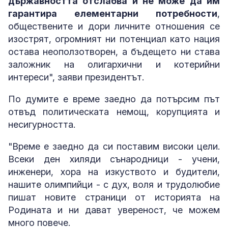
държавността отслабва и не може да им
гарантира елементарни потребности
,
обществените и дори личните отношения се
изострят, огромният ни потенциал като нация
остава неоползотворен, а бъдещето ни става
заложник на олигархични и котерийни
интереси", заяви президентът.
По думите е време заедно да потърсим път
отвъд политическата немощ, корупцията и
несигурността.
"Време е заедно да си поставим високи цели.
Всеки ден хиляди сънародници - учени,
инженери, хора на изкуството и будители,
нашите олимпийци - с дух, воля и трудолюбие
пишат новите страници от историята на
Родината и ни дават увереност, че можем
много повече.