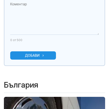
0
от 500
ДОБАВИ
България