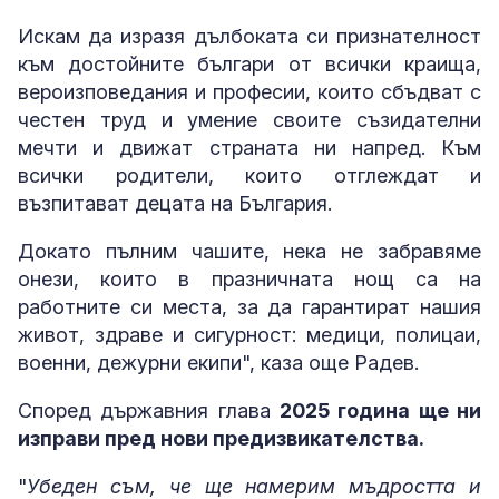
Искам да изразя дълбоката си признателност
към достойните българи от всички краища,
вероизповедания и професии, които сбъдват с
честен труд и умение своите съзидателни
мечти и движат страната ни напред. Към
всички родители, които отглеждат и
възпитават децата на България.
Докато пълним чашите, нека не забравяме
онези, които в празничната нощ са на
работните си места, за да гарантират нашия
живот, здраве и сигурност: медици, полицаи,
военни, дежурни екипи", каза още Радев.
Според държавния глава
2025 година ще ни
изправи пред нови предизвикателства.
"
Убеден съм, че ще намерим мъдростта и