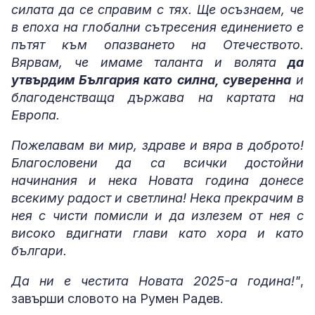
силата да се справим с тях. Ще осъзнаем, че
в епоха на глобални сътресения единението е
пътят към опазването на Отечеството.
Вярвам, че имаме таланта и волята
да
утвърдим България като силна, суверенна
и
благоденстваща държава на картата на
Европа.
Пожелавам ви мир, здраве и вяра в доброто!
Благословени да са всички достойни
начинания и нека Новата година донесе
всекиму радост и светлина! Нека прекрачим в
нея с чисти помисли и да излезем от нея с
високо вдигнати глави като хора и като
българи.
Да ни е честита Новата 2025-а година!"
,
завърши словото на Румен Радев.