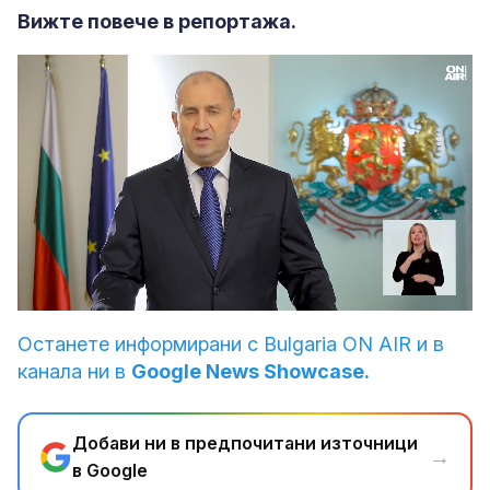
Вижте повече в репортажа.
Loaded
:
Unmute
24.31%
Останете информирани с Bulgaria ON AIR и в
канала ни в
Google News Showcase.
Добави ни в предпочитани източници
→
в Google