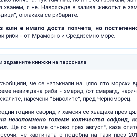
6,50
я хванем, я не. Навсякъде в залива животът е зам
дици", оплакаха се рибарите.
Добрина:
з юли е имало доста попчета, но постепенн
Пожарникари 
куче от язов
ови риби - от Мраморно и Средиземно море.
“Кърджали”
Знаем всички
места: Зелен
и здравните книжки на персонала
загатва за но
руската логи
съобщили, че се натъкнали на цяло ято морски в
реме невиждана риба - змарид /от смарагд, нарич
 скалите, наречени "Биволите", пред Черноморец.
редни години сафрид и хамсия се хващаха през ця
на незапомнено големи количества сафрид, к
рил
. Ще го чакаме отново през август", каза опит
осочи, че картината е подобна на тази през 2012