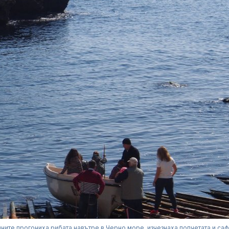
ните прогониха рибата навътре в Черно море, изчезнаха попчетата и са