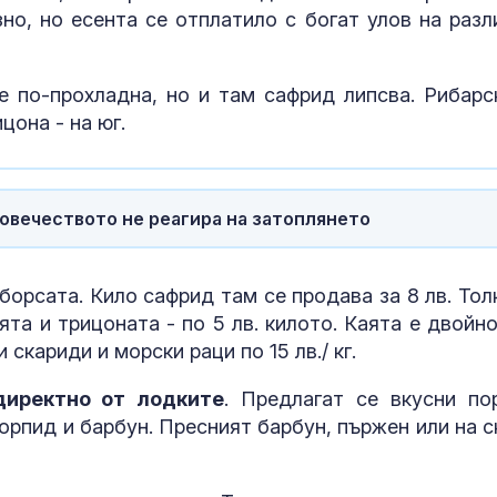
но, но есента се отплатило с богат улов на разл
е по-прохладна, но и там сафрид липсва. Рибарс
цона - на юг.
овечеството не реагира на затоплянето
борсата. Кило сафрид там се продава за 8 лв. Тол
ята и трицоната - по 5 лв. килото. Каята е двойно
скариди и морски раци по 15 лв./ кг.
директно от лодките
. Предлагат се вкусни по
орпид и барбун. Пресният барбун, пържен или на с