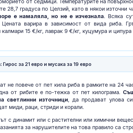
морието от седмици. Температурите на повърхно
е 28,7 градуса по Целзий, като в някои източни ч
море е намаляла, но не е изчезнала
. Всяка су
 Цената варира в зависимост от вида риба. Гр
 калмари 15 €/кг, лаврак 9 €/кг, куцумура и ципура
Гирос за 21 евро и мусака за 19 евро
т не повече от пет кила риба в рамките на 24 час
дна от рибите е по-тежка от пет килограма.
Съ
на светлинни източници
, да продават улова си
ат миди, раци, стриди и корали.
ът с динамит или с растителни или химични вещес
азанията за нарушителите на това правило са стро