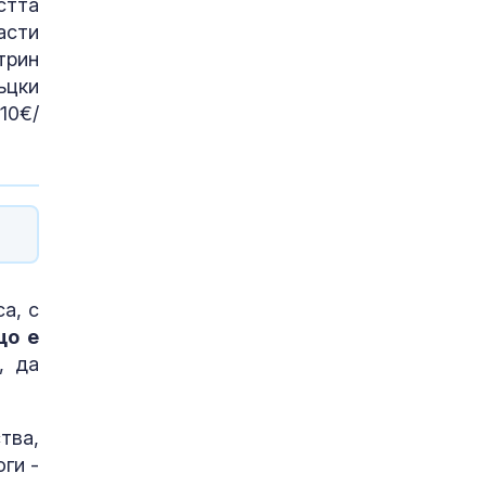
стта
асти
трин
ъцки
 10€/
а, с
що е
, да
тва,
ги -