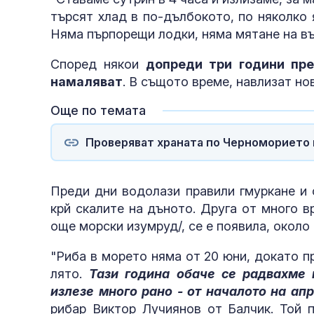
търсят хлад в по-дълбокото, по няколко 
Няма пърпорещи лодки, няма мятане на въ
Според някои
допреди три години пре
намаляват
. В същото време, навлизат н
Още по темата
Проверяват храната по Черноморието 
Преди дни водолази правили гмуркане и 
крй скалите на дъното. Друга от много в
още морски изумруд/, се е появила, около
"Риба в морето няма от 20 юни, докато п
лято.
Тази година обаче се радвахме 
излезе много рано - от началото на ап
рибар Виктор Лучиянов от Балчик. Той п