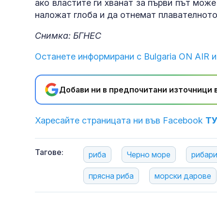
ако властите ги хванат за първи път може
наложат глоба и да отнемат плавателното
Снимка: БГНЕС
Останете информирани с Bulgaria ON AIR и
Добави ни в предпочитани източници в
Харесайте страницата ни във Facebook
Т
Тагове:
риба
Черно море
рибар
прясна риба
морски дарове