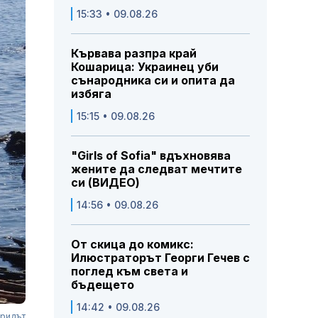
15:33 • 09.08.26
Кървава разпра край
Кошарица: Украинец уби
сънародника си и опита да
избяга
15:15 • 09.08.26
"Girls of Sofia" вдъхновява
жените да следват мечтите
си (ВИДЕО)
14:56 • 09.08.26
От скица до комикс:
Илюстраторът Георги Гечев с
поглед към света и
бъдещето
14:42 • 09.08.26
фридът