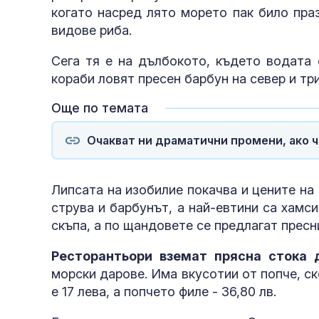
когато насред лято морето пак било праз
видове риба.
Сега тя е на дълбокото, където водата 
кораби ловят пресен барбун на север и три
Още по темата
Очакват ни драматични промени, ако ч
Липсата на изобилие покачва и цените на 
струва и барбунът, а най-евтини са хамси
скъпа, а по щандовете се предлагат пресни 
Ресторантьори вземат прясна стока 
морски дарове. Има вкусотии от попче, ск
е 17 лева, а попчето филе - 36,80 лв.