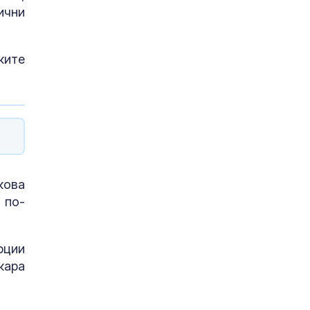
ични
ките
кова
 по-
рции
кара