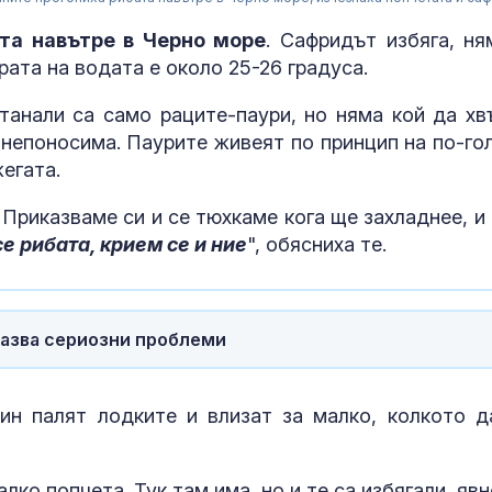
та навътре в Черно море
. Сафридът избяга, ня
ата на водата е около 25-26 градуса.
станали са само раците-паури, но няма кой да хв
 непоносима. Паурите живеят по принцип на по-го
егата.
 Приказваме си и се тюхкаме кога ще захладнее, и 
е рибата, крием се и ние
", обясниха те.
казва сериозни проблеми
Дрогиран шо
предложи под
полицаи
ин палят лодките и влизат за малко, колкото д
Розов тарато
на Слънчака, 
алко попчета. Тук там има, но и те са избягали, яв