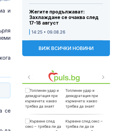
ма и
Жегите продължават:
Захлаждане се очаква след
17-18 август
ърля
14:25 • 09.08.26
леми
ВИЖ ВСИЧКИ НОВИНИ
кога
фьор
Топлинен удар и
куп на
дехидратация при
кърмачета: какво
трябва да знаят
а се
родителите
р е хитът
Кървене след секс –
струва
трябва ли да се
но да