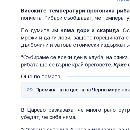
Високите температури прогониха риба
попчета. Рибари съобщават, че температур
По думите им
няма дори и скарида
. О
мрежи и да ги лови, защото горещината е
дълбочини и затова стоически издържат ж
"Събираме се всеки ден в клуба, на сянка.
рибата ще се върне край бреговете.
Крие с
Още по темата
Промяната на цвета на Черно море по
В Царево разказаха, че много рано сутр
убедят, че риба няма.
"Ставаме сутрин в 4 часа и излизаме, за м