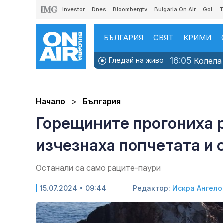
Investor
Dnes
Bloombergtv
Bulgaria On Air
Gol
T
БЪЛГАРИЯ
СВЯТ
КРИМИ
16:05
Гледай на живо
Колела 
Начало
България
Горещините прогониха р
изчезнаха попчетата и
Останали са само раците-паури
15.07.2024 • 09:44
Редактор:
Искра Ангело