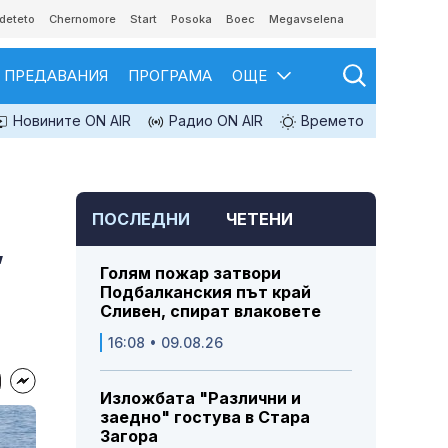
deteto
Chernomore
Start
Posoka
Boec
Megavselena
ПРЕДАВАНИЯ
ПРОГРАМА
ОЩЕ
Новините ON AIR
Радио ON AIR
Времето
ПОСЛЕДНИ
ЧЕТЕНИ
,
Голям пожар затвори
Подбалканския път край
Сливен, спират влаковете
16:08 • 09.08.26
Изложбата "Различни и
заедно" гостува в Стара
Загора