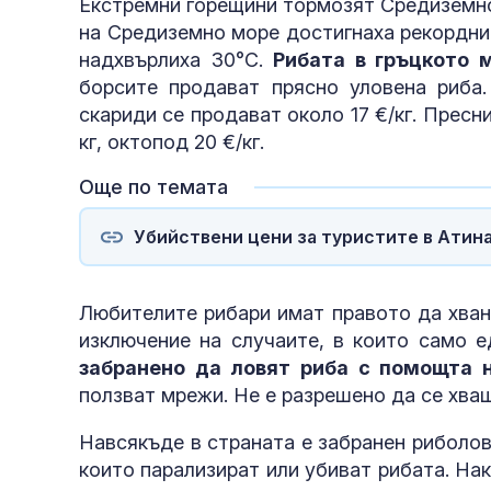
Екстремни горещини тормозят Средиземно
на Средиземно море достигнаха рекорднит
надхвърлиха 30°C.
Рибата в гръцкото 
борсите продават прясно уловена риба.
скариди се продават около 17 €/кг. Пресни
кг, октопод 20 €/кг.
Още по темата
Убийствени цени за туристите в Атина: 
Любителите рибари имат правото да хвана
изключение на случаите, в които само е
забранено да ловят риба с помощта 
ползват мрежи. Не е разрешено да се хващ
Навсякъде в страната е забранен риболов
които парализират или убиват рибата. Нак