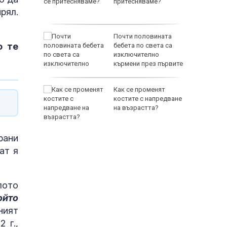
притесняваме?
рял.
Почти половината
о те
спасиха
бебета по света са
ир
изключително
кърмени през първите
шест месеца
 им слаби
Как се променят
ски
костите с напредване
в удар по
на възрастта?
стика
рани
ат я
65500 E
лото
ойто
ният
 г.,