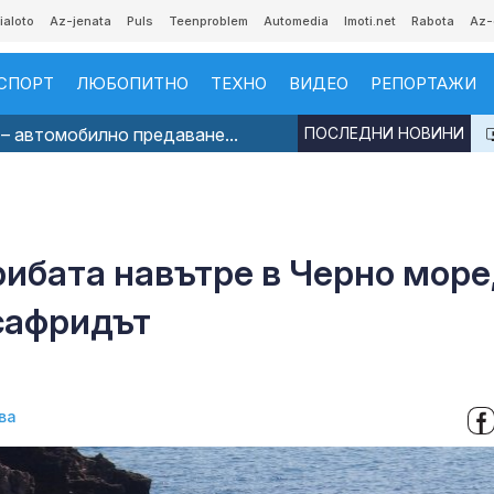
ialoto
Az-jenata
Puls
Teenproblem
Automedia
Imoti.net
Rabota
Az-
СПОРТ
ЛЮБОПИТНО
ТЕХНО
ВИДЕО
РЕПОРТАЖИ
– автомобилно предаване...
ПОСЛЕДНИ НОВИНИ
ибата навътре в Черно море
 сафридът
ва