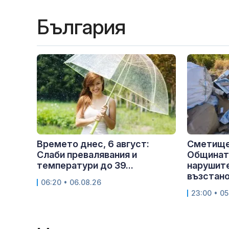
България
Времето днес, 6 август:
Сметище
Слаби превалявания и
Общината
температури до 39...
нарушите
възстан
06:20 • 06.08.26
23:00 • 05