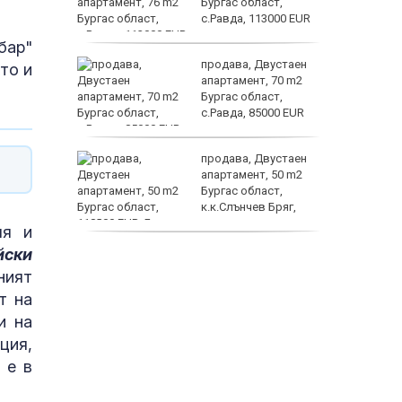
в
Бургас област,
ъзраст
с.Равда, 113000 EUR
бар"
е –
продава, Двустаен
то и
шение на
апартамент, 70 m2
Бургас област,
с.Равда, 85000 EUR
те са
продава, Двустаен
д 744
апартамент, 50 m2
екарства
Бургас област,
к.к.Слънчев Бряг,
118000 EUR
електри
ля и
йски
продава, Двустаен
апартамент, 59 m2
ният
Бургас област,
т на
гр.Несебър, 98000 EUR
и на
ция,
 е в