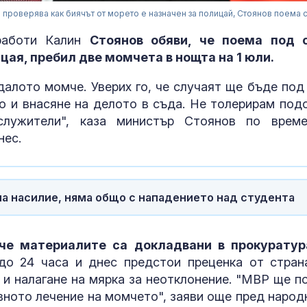
 проверява как биячът от морето е назначен за полицай, Стоянов поема 
работи Калин
Стоянов обяви, че поема под 
ая, пребил две момчета в нощта на 1 юли.
далото момче. Уверих го, че случаят ще бъде под
о и внасяне на делото в съда. Не толерирам под
служители", каза министър Стоянов по врем
нес.
а насилие, няма общо с нападението над студента
Убитият мъж в
Лазерна лито
Пловдив е на 31
на конкремен
години от Кричим
уретера – под
че материалите са докладвани в прокуратур
показания и
до 24 часа и днес предстои преценка от стран
противопоказания
 и налагане на мярка за неотклонение. "МВР ще п
ЦСКА 1948 с
Мултивитами
вното лечение на момчето", заяви още пред народ
равенство срещу
може да подп