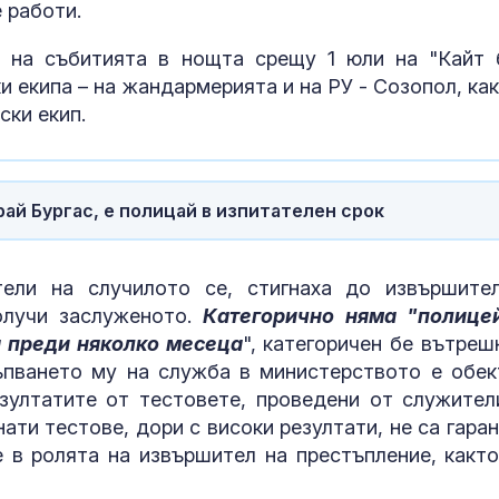
Панатинайкос
активността 
 работи.
напреднала в
 на събитията в нощта срещу 1 юли на "Кайт 
Жълт код:
Сухота в очит
 екипа – на жандармерията и на РУ - Созопол, как
Температурите днес
причини и ре
ски екип.
до 37 градуса
проблема
Как християнството и
ЕКИП: Българи
й Бургас, е полицай в изпитателен срок
църквата направиха
доплатили на
Европа богата
млн. лв. за л
през 2025 г.
ели на случилото се, стигнаха до извършите
олучи заслуженото.
Категорично няма "полице
а преди няколко месеца
", категоричен бе вътреш
ъпването му на служба в министерството е обек
зултатите от тестовете, проведени от служител
ти тестове, дори с високи резултати, не са гаран
 в ролята на извършител на престъпление, както