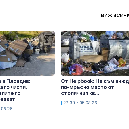
ВИЖ ВСИЧ
 в Пловдив:
От Helpbook: Не съм виж
 го чисти,
по-мръсно място от
лите го
столичния кв....
овяват
22:30 • 05.08.26
.08.26