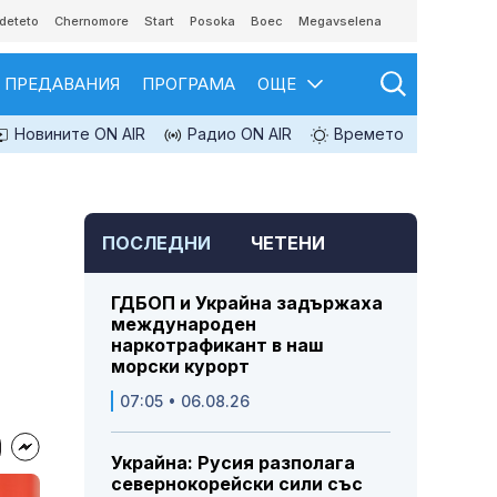
deteto
Chernomore
Start
Posoka
Boec
Megavselena
ПРЕДАВАНИЯ
ПРОГРАМА
ОЩЕ
Новините ON AIR
Радио ON AIR
Времето
ПОСЛЕДНИ
ЧЕТЕНИ
ГДБОП и Украйна задържаха
международен
наркотрафикант в наш
морски курорт
07:05 • 06.08.26
Украйна: Русия разполага
севернокорейски сили със