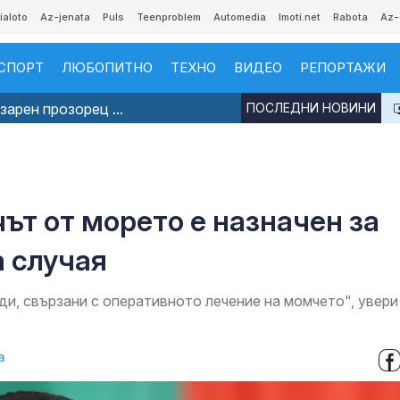
ialoto
Az-jenata
Puls
Teenproblem
Automedia
Imoti.net
Rabota
Az-
СПОРТ
ЛЮБОПИТНО
ТЕХНО
ВИДЕО
РЕПОРТАЖИ
арен прозорец ...
ПОСЛЕДНИ НОВИНИ
ът от морето е назначен за
а случая
и, свързани с оперативното лечение на момчето", увери
а