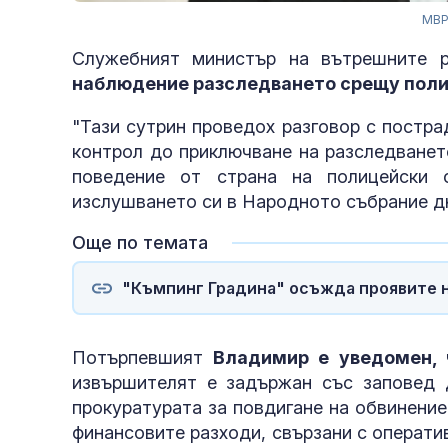
МВР
Служебният министър на вътрешните 
наблюдение разследването срещу полиц
"Тази сутрин проведох разговор с постра
контрол до приключване на разследванет
поведение от страна на полицейски 
изслушването си в Народното събрание д
Още по темата
"Къмпинг Градина" осъжда проявите н
Потърпевшият
Владимир е уведомен, 
извършителят е задържан със заповед 
прокуратурата за повдигане на обвинение
финансовите разходи, свързани с операти