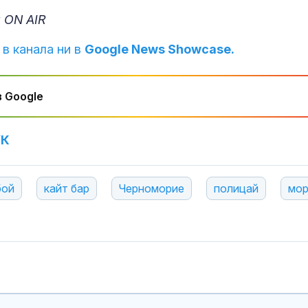
 ON AIR
 в канала ни в
Google News Showcase.
 Google
УК
бой
кайт бар
Черноморие
полицай
мо