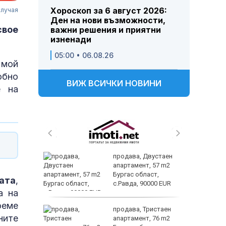
Хороскоп за 6 август 2026:
случая
Ден на нови възможности,
свое
важни решения и приятни
изненади
05:00 • 06.08.26
 мой
обно
ВИЖ ВСИЧКИ НОВИНИ
е на
трипсия
продава, Двустаен
т в
апартамент, 57 m2
ходи,
Бургас област,
ата
,
с.Равда, 90000 EUR
а на
оеме
ните
продава, Тристаен
ните
омогне
апартамент, 76 m2