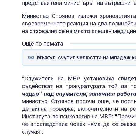
представители министърът на вътрешните
Министър Стоянов изложи хронологията
своевременната реакция на два полицейски
на отзовалия се на място спешен медицин
Още по темата
Мъжът, счупил челюстта на младеж кра
"Служители на МВР установиха свидет
съдействат на прокуратурата той да п
чадър" над служителя, започнал работ
министър. Стоянов посочи още, че пост
детайлна проверка, включително и на ре
Института по психология на МВР: "Премина
че впоследствие човек няма да се окаже
случая".