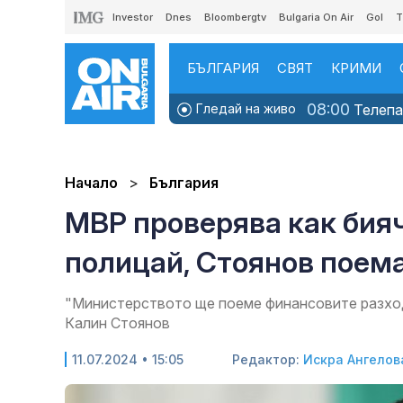
Investor
Dnes
Bloombergtv
Bulgaria On Air
Gol
T
БЪЛГАРИЯ
СВЯТ
КРИМИ
08:00
Гледай на живо
Телепаз
Начало
България
МВР проверява как бияч
полицай, Стоянов поем
"Министерството ще поеме финансовите разход
Калин Стоянов
11.07.2024 • 15:05
Редактор:
Искра Ангелов