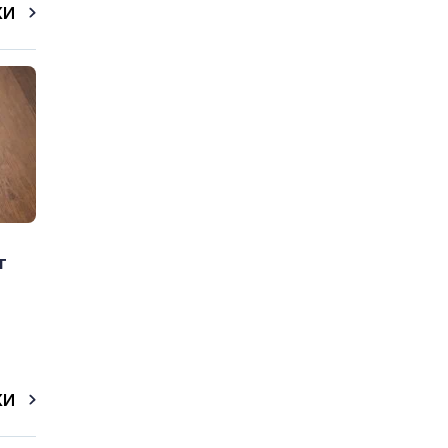
КИ
т
КИ