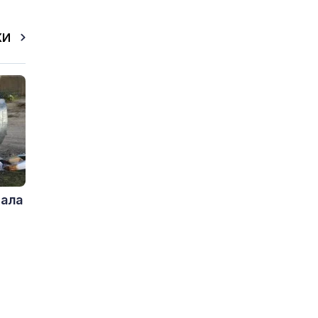
КИ
дала