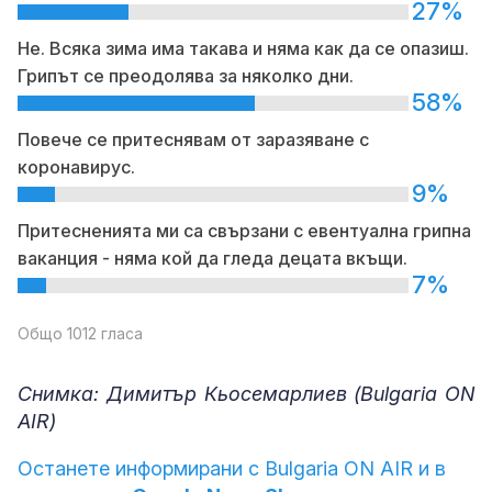
27%
Не. Всяка зима има такава и няма как да се опазиш.
Грипът се преодолява за няколко дни.
58%
Повече се притеснявам от заразяване с
коронавирус.
9%
Притесненията ми са свързани с евентуална грипна
ваканция - няма кой да гледа децата вкъщи.
7%
Общо 1012 гласа
Снимка: Димитър Кьосемарлиев (Bulgaria ON
AIR)
Останете информирани с Bulgaria ON AIR и в