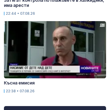
Затягат контрола по плажовете в Халкидики,
има арести
22:44 • 07.08.26
Късна емисия
22:38 • 07.08.26