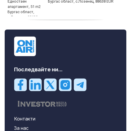
Бургас област, с.Лозенец, 88638 EUR
продава, Едностаен апартамент, 39 m2
Бургас област, к.к.Слънчев Бряг, 65500
EUR
Последвайте ни...
Контакти
За нас