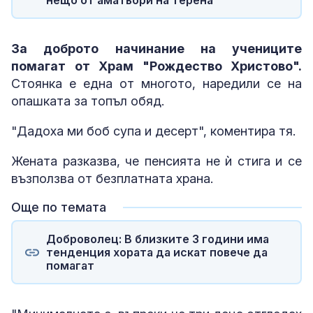
За доброто начинание на учениците
помагат от Храм "Рождество Христово".
Стоянка е една от многото, наредили се на
опашката за топъл обяд.
"Дадоха ми боб супа и десерт", коментира тя.
Жената разказва, че пенсията не ѝ стига и се
възползва от безплатната храна.
Още по темата
Доброволец: В близките 3 години има
тенденция хората да искат повече да
помагат