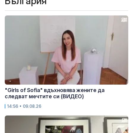
България
"Girls of Sofia" вдъхновява жените да
следват мечтите си (ВИДЕО)
14:56 • 09.08.26