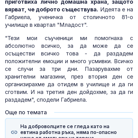
приготвиха лично домашна храна, защото
вярват, че доброто съществува.
Идеята е на
Габриела, ученичка от столичното 81-о
училище в квартал "Младост".
"Тези мои съученици ми помогнаха с
абсолютно всичко, за да може да се
осъществи всичко това - да раздадем
положителни емоции и много усмивки. Всичко
се случи за три дни. Пазарувахме от
хранителни магазини, през втория ден се
организирахме да отидем в училище и да ги
сготвим. И на третия ден дойдохме, за да ги
раздадем", сподели Габриела.
Още по темата
На доброволците се гледа като на
евтина работна ръка, няма по-опасно
нещо от аматьори на терена