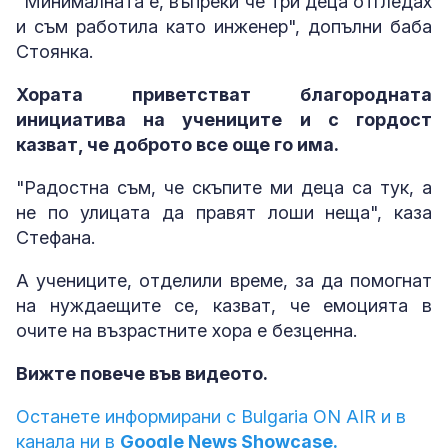
"Минималната е, въпреки че три деца отгледах
и съм работила като инженер", допълни баба
Стоянка.
Хората приветстват благородната
инициатива на учениците и с гордост
казват, че доброто все още го има.
"Радостна съм, че скъпите ми деца са тук, а
не по улицата да правят лоши неща", каза
Стефана.
А учениците, отделили време, за да помогнат
на нуждаещите се, казват, че емоцията в
очите на възрастните хора е безценна.
Вижте повече във видеото.
Останете информирани с Bulgaria ON AIR и в
канала ни в
Google News Showcase.