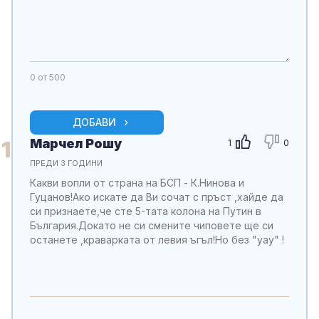
0
от 500
ДОБАВИ
Марчел Рошу
1
1
0
ПРЕДИ 3 ГОДИНИ
Какви вопли от страна на БСП - К.Нинова и
Гуцанов!Ако искате да Ви сочат с пръст ,хайде да
си признаете,че сте 5-тата колона на Путин в
България.Докато не си смените чиповете ще си
останете ,краварката от левия ъгъл!Но без "уау" !