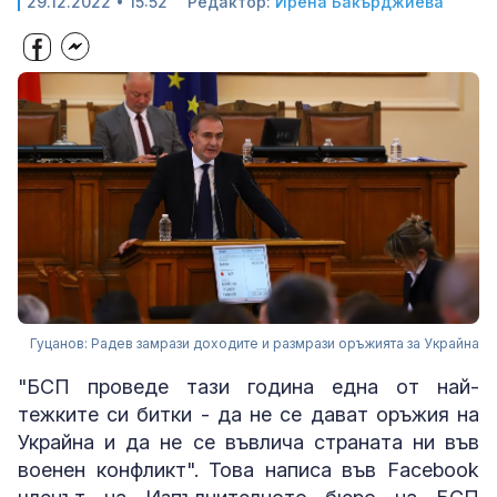
29.12.2022 • 15:52
Редактор:
Ирена Бакърджиева
Гуцанов: Радев замрази доходите и размрази оръжията за Украйна
"БСП проведе тази година една от най-
тежките си битки - да не се дават оръжия на
Украйна и да не се въвлича страната ни във
военен конфликт". Това написа във Facebook