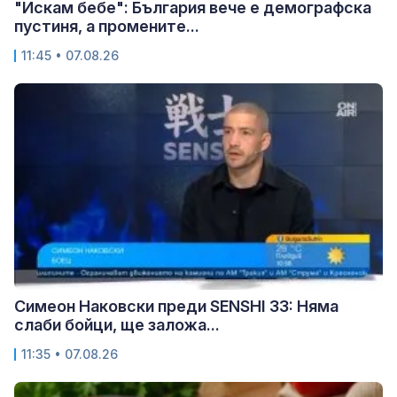
"Искам бебе": България вече е демографска
пустиня, а промените...
11:45 • 07.08.26
Симеон Наковски преди SENSHI 33: Няма
слаби бойци, ще заложа...
11:35 • 07.08.26