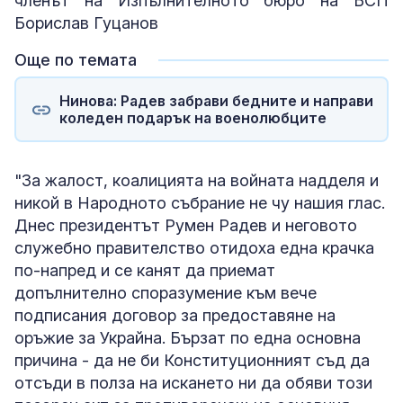
членът на Изпълнителното бюро на БСП
Борислав Гуцанов
Още по темата
Нинова: Радев забрави бедните и направи
коледен подарък на военолюбците
"За жалост, коалицията на войната надделя и
никой в Народното събрание не чу нашия глас.
Днес президентът Румен Радев и неговото
служебно правителство отидоха една крачка
по-напред и се канят да приемат
допълнително споразумение към вече
подписания договор за предоставяне на
оръжие за Украйна. Бързат по една основна
причина - да не би Конституционният съд да
отсъди в полза на искането ни да обяви този