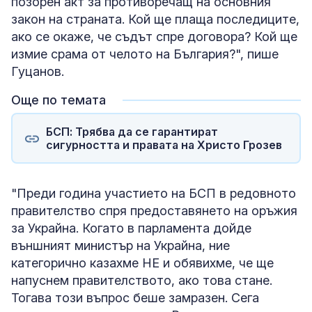
позорен акт за противоречащ на основния
закон на страната. Кой ще плаща последиците,
ако се окаже, че съдът спре договора? Кой ще
измие срама от челото на България?", пише
Гуцанов.
Още по темата
БСП: Трябва да се гарантират
сигурността и правата на Христо Грозев
"Преди година участието на БСП в редовното
правителство спря предоставянето на оръжия
за Украйна. Когато в парламента дойде
външният министър на Украйна, ние
категорично казахме НЕ и обявихме, че ще
напуснем правителството, ако това стане.
Тогава този въпрос беше замразен. Сега