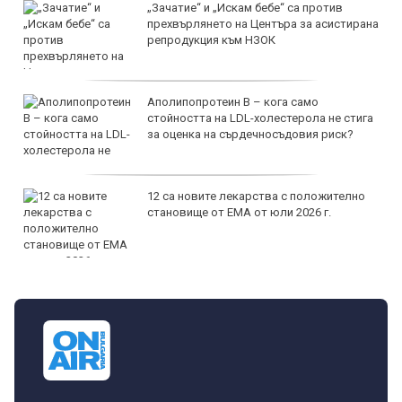
„Зачатие“ и „Искам бебе“ са против
прехвърлянето на Центъра за асистирана
репродукция към НЗОК
Аполипопротеин B – кога само
стойността на LDL-холестерола не стига
за оценка на сърдечносъдовия риск?
12 са новите лекарства с положително
становище от ЕМА от юли 2026 г.