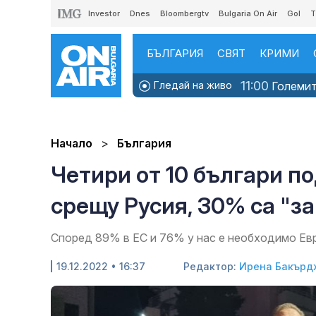
Investor
Dnes
Bloombergtv
Bulgaria On Air
Gol
T
БЪЛГАРИЯ
СВЯТ
КРИМИ
11:00
Гледай на живо
Големите
Начало
България
Четири от 10 българи п
срещу Русия, 30% са "з
Според 89% в ЕС и 76% у нас е необходимо Евр
19.12.2022 • 16:37
Редактор:
Ирена Бакърд