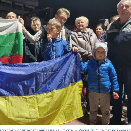
0 българи подкрепят санкциите на ЕС срещу Русия, 30% са "за" военната