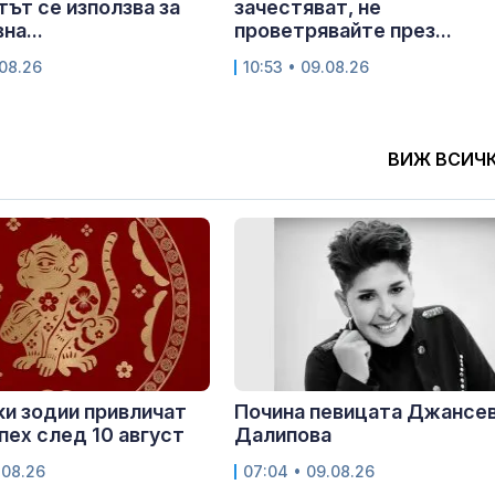
ът се използва за
зачестяват, не
на...
проветрявайте през...
.08.26
10:53 • 09.08.26
ВИЖ ВСИЧ
ки зодии привличат
Почина певицата Джансе
спех след 10 август
Далипова
.08.26
07:04 • 09.08.26