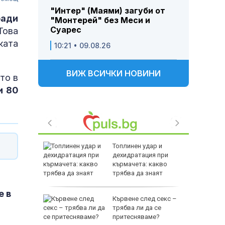
"Интер" (Маями) загуби от
ради
"Монтерей" без Меси и
Суарес
ова
ката
10:21 • 09.08.26
ВИЖ ВСИЧКИ НОВИНИ
сто в
и 80
ират пари
Топлинен удар и
 разходи
дехидратация при
рги
кърмачета: какво
трябва да знаят
родителите
е в
вакуирани
Кървене след секс –
Колумбия
трябва ли да се
ен пожар
притесняваме?