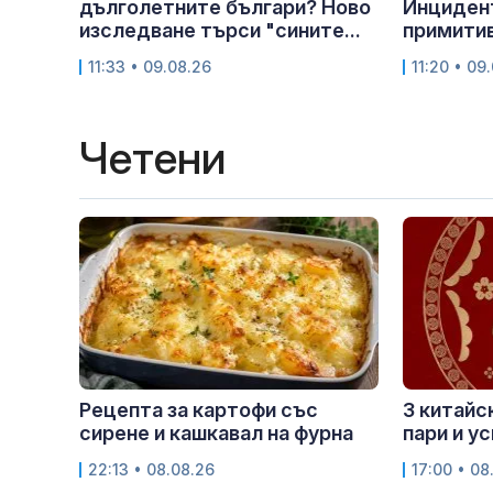
дълголетните българи? Ново
Инцидент
изследване търси "сините...
примитив
11:33 • 09.08.26
11:20 • 09
Четени
Рецепта за картофи със
3 китайс
сирене и кашкавал на фурна
пари и у
22:13 • 08.08.26
17:00 • 08