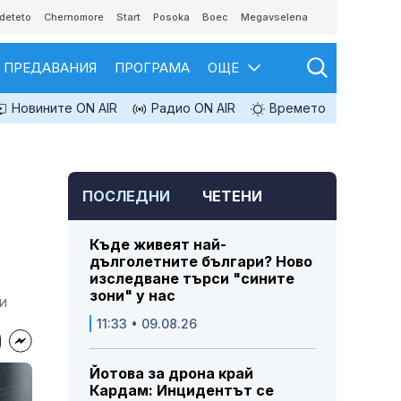
deteto
Chernomore
Start
Posoka
Boec
Megavselena
ПРЕДАВАНИЯ
ПРОГРАМА
ОЩЕ
Новините ON AIR
Радио ON AIR
Времето
ПОСЛЕДНИ
ЧЕТЕНИ
Къде живеят най-
дълголетните българи? Ново
изследване търси "сините
зони" у нас
и
11:33 • 09.08.26
Йотова за дрона край
Кардам: Инцидентът се