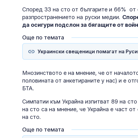
Според 33 на сто от българите и 66% от 
разпространението на руски медии.
Споре
да осигури подслон за бягащите от вой
Още по темата
Украински свещеници помагат на Руси
Мнозинството е на мнение, че от началото
половината от анкетираните у нас) и е отг
БТА.
Симпатии към Украйна изпитват 89 на сто 
на сто са на мнение, че Украйна е част о
на сто.
Още по темата