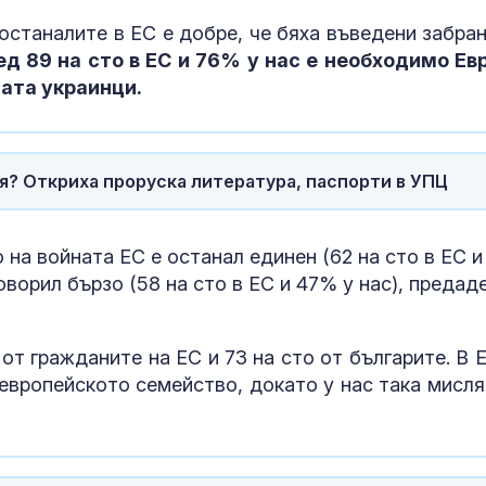
останалите в ЕС е добре, че бяха въведени забран
д 89 на сто в ЕС и 76% у нас е необходимо Ев
Доброволци и
техника се в
ната украинци.
гасенето на 
край Бобоше
Тодор Тагаре
я? Откриха проруска литература, паспорти в УПЦ
дрона: Не из
руска операц
фалшив флаг
 на войната ЕС е останал единен (62 на сто в ЕС и
оворил бързо (58 на сто в ЕС и 47% у нас), предад
от гражданите на ЕС и 73 на сто от българите. В Е
т европейското семейство, докато у нас така мисля