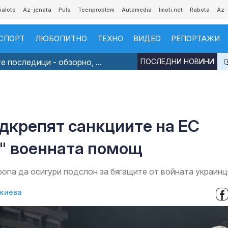
ialoto
Az-jenata
Puls
Teenproblem
Automedia
Imoti.net
Rabota
Az-
СПОРТ
ЛЮБОПИТНО
ТЕХНО
ВИДЕО
РЕПОРТАЖИ
 последици - обзорно, ...
ПОСЛЕДНИ НОВИНИ
одкрепят санкциите на ЕС
а" военната помощ
опа да осигури подслон за бягащите от войната украинц
жиева