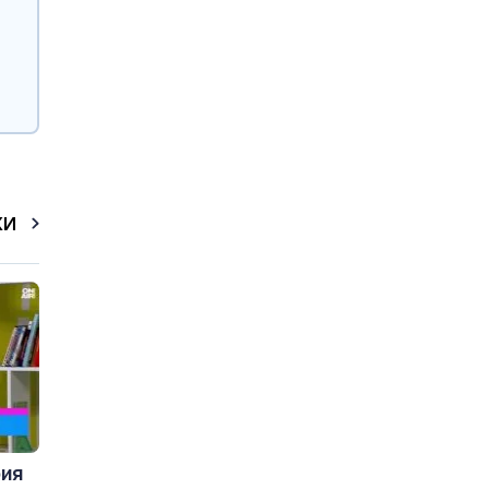
КИ
рия