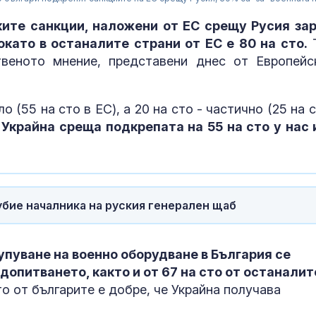
ките санкции, наложени от ЕС срещу Русия за
докато в останалите страни от ЕС е 80 на сто.
Т
веното мнение, представени днес от Европейс
о (55 на сто в ЕС), а 20 на сто - частично (25 на 
Украйна среща подкрепата на 55 на сто у нас 
бие началника на руския генерален щаб
В Кричим съб
за съдебните
на убития Гео
упуване на военно оборудване в България се
допитването, както и от 67 на сто от останалит
Над 20 000 е
о от българите е добре, че Украйна получава
в Британска 
заради огром