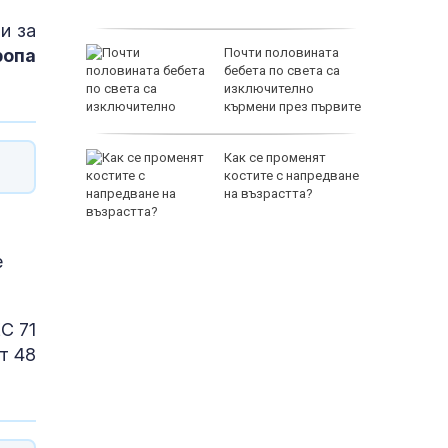
и за
ропа
 тежка
Почти половината
ключиха в
бебета по света са
пожара
изключително
во
кърмени през първите
шест месеца
в за
Как се променят
ключвам
костите с напредване
ия под
на възрастта?
е
С 71
т 48