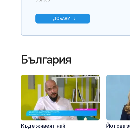
0
от 500
ДОБАВИ
България
Къде живеят най-
Йотова з