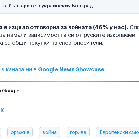
 на българите в украинския Болград
 е изцяло отговорна за войната (46% у нас).
Сп
 да намали зависимостта си от руските изкопаеми
та за общи покупки на енергоносители.
 в канала ни в
Google News Showcase.
 Google
УК
оръжия
война
горива
Европейски съю