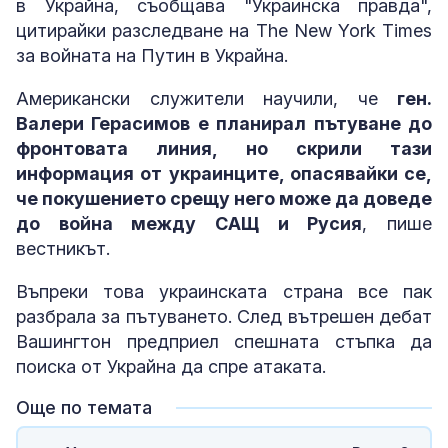
в Украйна, съобщава "Украинска правда",
цитирайки разследване на The New York Times
за войната на Путин в Украйна.
Американски служители научили, че
ген.
Валери Герасимов е планирал пътуване до
фронтовата линия, но скрили тази
информация от украинците, опасявайки се,
че покушението срещу него може да доведе
до война между САЩ и Русия
, пише
вестникът.
Въпреки това украинската страна все пак
разбрала за пътуването. След вътрешен дебат
Вашингтон предприел спешната стъпка да
поиска от Украйна да спре атаката.
Още по темата