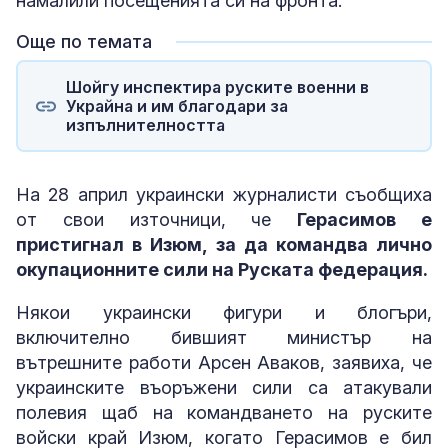
намалили посещенията си на фронта.
Още по темата
Шойгу инспектира руските военни в
Украйна и им благодари за
изпълнителността
На 28 април украински журналисти съобщиха
от свои източници, че
Герасимов е
пристигнал в Изюм, за да командва лично
окупационните сили на Руската федерация.
Някои украински фигури и блогъри,
включително бившият министър на
вътрешните работи Арсен Аваков, заявиха, че
украинските въоръжени сили са атакували
полевия щаб на командването на руските
войски край Изюм, когато Герасимов е бил