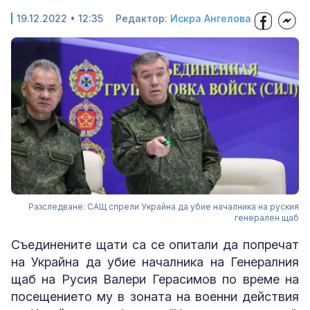
19.12.2022 • 12:35
Редактор:
Искра Ангелова
Разследване: САЩ спрели Украйна да убие началника на руския
генерален щаб
Съединените щати са се опитали да попречат
на Украйна да убие началника на Генералния
щаб на Русия Валери Герасимов по време на
посещението му в зоната на военни действия