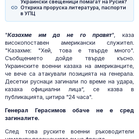
Украински свещеници помагат на Русия?
Откриха проруска литература, паспорти
в УПЦ
"
Казахме им да не го правят
", каза
високопоставен американски служител.
"Казахме: "Хей, това е твърде много".
Съобщението дойде твърде късно.
Украинските военни казаха на американците,
че вече са атакували позицията на генерала.
Десетки руснаци загинали по време на удара,
казаха официални лица“, се казва в
публикацията, цитира "24 часа".
Генерал Герасимов обаче не е сред
загиналите.
След това руските военни ръководители