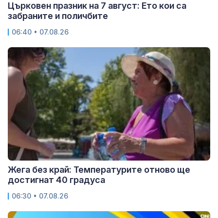
Църковен празник на 7 август: Ето кои са
забраните и поличбите
06:40 • 07.08.26
Жега без край: Температурите отново ще
достигнат 40 градуса
06:30 • 07.08.26