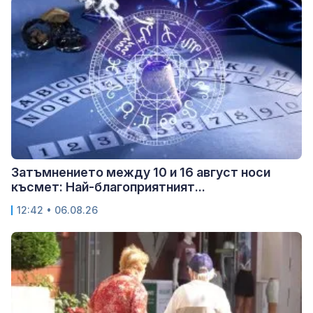
Затъмнението между 10 и 16 август носи
късмет: Най-благоприятният...
12:42 • 06.08.26