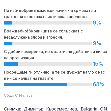
По най-добрия възможен начин - държавата и
гражданите показаха истинска човечност.
9%
Враждебно! Украинците се сблъскват с
незаслужена злоба и агресия.
9%
С добри намерения, но с хаотични действия и липса
на организация.
15%
Посрещаме ги отлично, а те се държат нагло с нас
и ни се качват на главите!
68%
Общо 6114 гласа
Снимка: Димитър Кьосемарлиев, Bulgaria ON