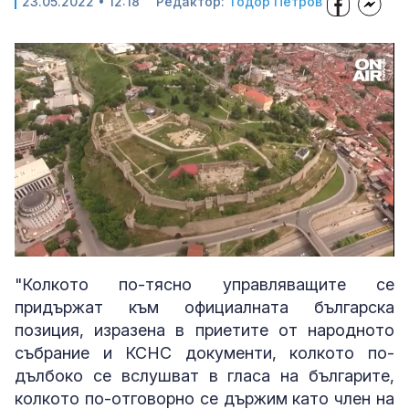
23.05.2022 • 12:18
Редактор:
Тодор Петров
Loaded
:
Unmute
87.21%
"Колкото по-тясно управляващите се
придържат към официалната българска
позиция, изразена в приетите от народното
събрание и КСНС документи, колкото по-
дълбоко се вслушват в гласа на българите,
колкото по-отговорно се държим като член на