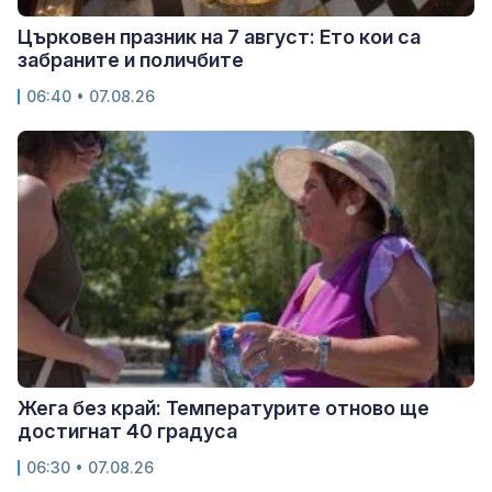
Църковен празник на 7 август: Ето кои са
забраните и поличбите
06:40 • 07.08.26
Жега без край: Температурите отново ще
достигнат 40 градуса
06:30 • 07.08.26