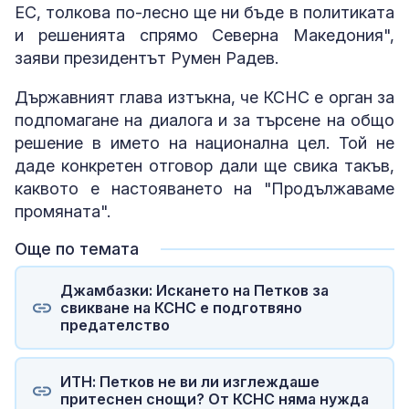
ЕС, толкова по-лесно ще ни бъде в политиката
и решенията спрямо Северна Македония",
заяви президентът Румен Радев.
Държавният глава изтъкна, че КСНС е орган за
подпомагане на диалога и за търсене на общо
решение в името на национална цел. Той не
даде конкретен отговор дали ще свика такъв,
каквото е настояването на "Продължаваме
промяната".
Още по темата
Джамбазки: Искането на Петков за
свикване на КСНС е подготвяно
предателство
ИТН: Петков не ви ли изглеждаше
притеснен снощи? От КСНС няма нужда