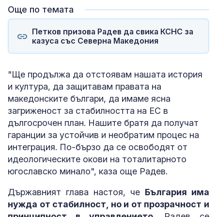
Още по темата
Петков призова Радев да свика КСНС за
казуса със Северна Македония
"Ще продължа да отстоявам нашата история
и култура, да защитавам правата на
македонските българи, да имаме ясна
загриженост за стабилността на ЕС в
дългосрочен план. Нашите братя да получат
гаранции за устойчив и необратим процес на
интеграция. По-бързо да се освободят от
идеологическите окови на тоталитарното
югославско минало", каза още Радев.
Държавният глава настоя, че
България има
нужда от стабилност, но и от прозрачност и
принципност в управлението
. Радев се