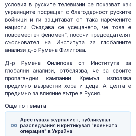
условия в руските телевизии се показват как
украинците посрещат с благодарност руските
войници и ги защитават от така наречените
нацисти. Създава се усещането, че това е
повсеместен феномен", посочи председателят
съосновател на Института за глобалните
анализи д-р Румена Филипова.
Д-р Румена Филипова от Института за
глобални анализи, отбелязва, че за своите
пропагандни кампании Кремъл използва
предимно възрастни хора и деца. А целта е
предимно за влияние вътре в Русия.
Още по темата
Арестуваха журналист, публикувал
разследвания и критикувал "военната
операция" в Украйна