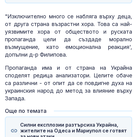
"Изключително много се набляга върху деца,
от друга страна възрастни хора. Това са най-
уязвимите хора от обществото и руската
пропаганда цели да създаде морално
възмущение, като емоционална реакция',
допълни д-р Филипова.
Пропаганда има и от страна на Украйна
споделят редица анализатори. Целите обаче
са различни - от опит да се повдигне духа на
украинския народ до метод за влияние върху
Запада.
Още по темата
Силни експлозии разтърсиха Украйна,
жителите на Одеса и Мариупол се готвят
за нови атаки