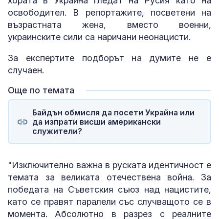
хората в Украйна гледат на Русия като на
освободител. В репортажите, посветени на
възрастната жена, вместо военни,
украинските сили са наричани неонацисти.
За експертите подборът на думите не е
случаен.
Още по темата
Байдън обмисля да посети Украйна или
да изпрати висши американски
служители?
"Изключително важна в руската идентичност е
темата за великата отечествена война. За
победата на Съветския съюз над нацистите,
като се правят паралели със случващото се в
момента. Абсолютно в разрез с реалните