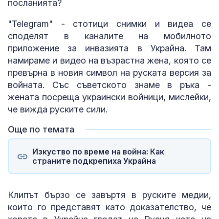
посланията?
"Telegram" - стотици снимки и видеа се
споделят в каналите на мобилното
приложение за инвазията в Украйна. Там
намираме и видео на възрастна жена, която се
превърна в новия символ на руската версия за
войната. Със съветското знаме в ръка -
жената посреща украински войници, мислейки,
че вижда руските сили.
Още по темата
Изкуство по време на война: Как
страните подкрепиха Украйна
Клипът бързо се завъртя в руските медии,
които го представят като доказателство, че