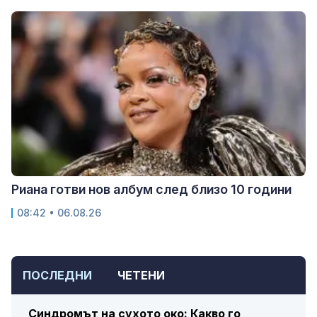
Риана готви нов албум след близо 10 години
08:42 • 06.08.26
ПОСЛЕДНИ
ЧЕТЕНИ
Синдромът на сухото око: Какво го