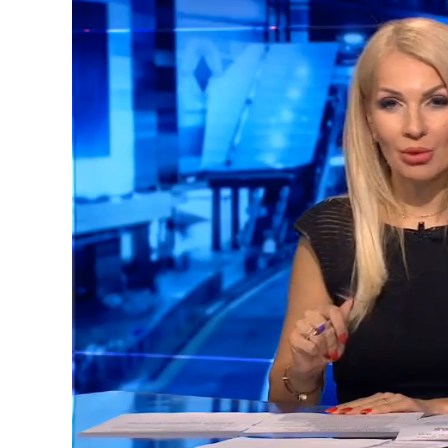
Loaded
:
Unmute