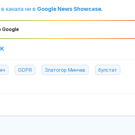
 в канала ни в
Google News Showcase.
 Google
УК
еч
GDPR
Златогор Минчев
булстат