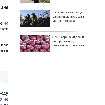
шест ме
нция
Западните съюзници
са на път да провалят
Украйна отново
е на
лати
БАБХ спря замърсени
пипер, домати,
 все
смокини на границата
сата
ежду
о не
а се