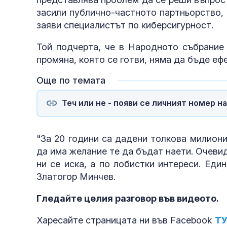
засили публично-частното партньорство,
заяви специалистът по киберсигурност.
Той подчерта, че в Народното събрание
промяна, която се готви, няма да бъде еф
Още по темата
Теч или не - появи се личният номер н
"За 20 години са дадени толкова милиони
да има желание те да бъдат наети. Очевид
ни се иска, а по лобистки интереси. Еди
Златогор Минчев.
Гледайте целия разговор във видеото.
Харесайте страницата ни във Facebook
Т