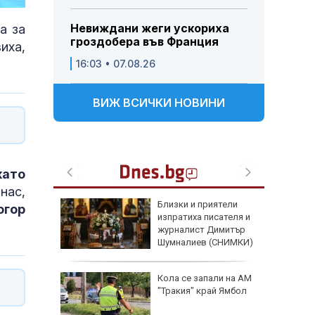
Невиждани жеги ускориха
а за
гроздобера във Франция
иха,
16:03 • 07.08.26
ВИЖ ВСИЧКИ НОВИНИ
като
нас,
Близки и приятели
огор
изпратиха писателя и
журналист Димитър
Шумналиев (СНИМКИ)
Кола се запали на АМ
"Тракия" край Ямбол