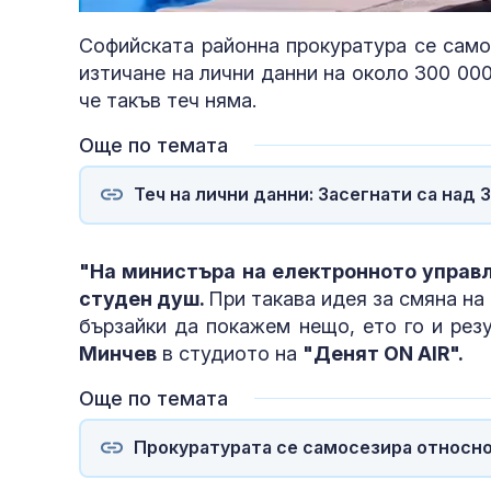
1.68%
Софийската районна прокуратура се само
изтичане на лични данни на около 300 00
че такъв теч няма.
Още по темата
Теч на лични данни: Засегнати са над 
"На министъра на електронното управ
студен душ.
При такава идея за смяна на 
бързайки да покажем нещо, ето го и рез
Минчев
в студиото на
"Денят ON AIR".
Още по темата
Прокуратурата се самосезира относно 