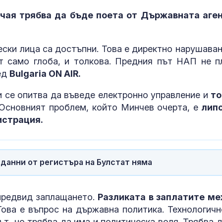
чая трябва да бъде поета от Държавната аге
ески лица са достъпни. Това е директно нарушаван
 само глоба, и толкова. Предния път НАП не п
ед
Bulgaria ON AIR.
ни се опитва да въведе електронно управление и
то
Основният проблем, който Минчев очерта, е
лип
истрация.
данни от регистъра на Булстат няма
 предвид заплащането.
Разликата в заплатите м
Това е въпрос на държавна политика. Технологичн
т, но трябва да има и политическа воля. Трябва д