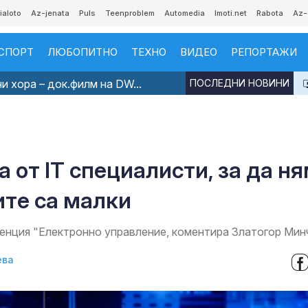
ialoto
Az-jenata
Puls
Teenproblem
Automedia
Imoti.net
Rabota
Az-
СПОРТ
ЛЮБОПИТНО
ТЕХНО
ВИДЕО
РЕПОРТАЖИ
и хора – док.филм на DW...
ПОСЛЕДНИ НОВИНИ
от IT специалисти, за да н
ите са малки
енция "Електронно управление, коментира Златогор Мин
ева