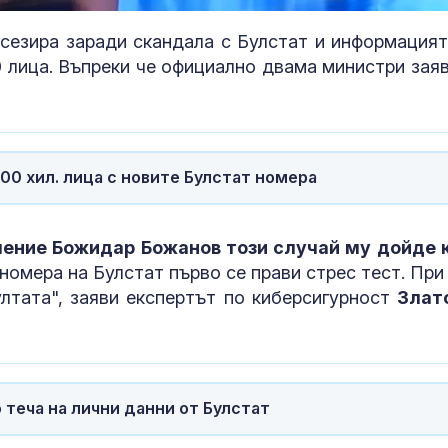
сезира заради скандала с Булстат и информацият
0 лица. Въпреки че официално двама министри заяв
300 хил. лица с новите Булстат номера
ление Божидар Божанов този случай му дойде 
номера на Булстат първо се прави стрес тест. При 
ултата", заяви експертът по киберсигурност
Злат
теча на лични данни от Булстат