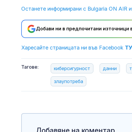
Останете информирани с Bulgaria ON AIR и
Добави ни в предпочитани източници в
Харесайте страницата ни във Facebook
Т
Тагове:
киберсигурност
данни
т
злаупотреба
Добавяне на коментар