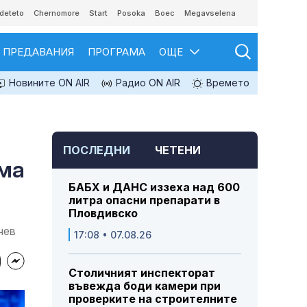
deteto
Chernomore
Start
Posoka
Boec
Megavselena
ПРЕДАВАНИЯ
ПРОГРАМА
ОЩЕ
Новините ON AIR
Радио ON AIR
Времето
ПОСЛЕДНИ
ЧЕТЕНИ
яма
БАБХ и ДАНС иззеха над 600
литра опасни препарати в
Пловдивско
чев
17:08 • 07.08.26
Столичният инспекторат
въвежда боди камери при
проверките на строителните