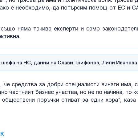
 ако е необходимо, да потърсим помощ от ЕС и С
 също няма такива експерти и само законодател
ективна.
а шефа на НС, данни на Слави Трифонов, Лили Иванова
, че средства за добри специалисти винаги има, с
но частният бизнес участва, но не по начина, по к
н обществени поръчки отиват за едни хора", каза
УК