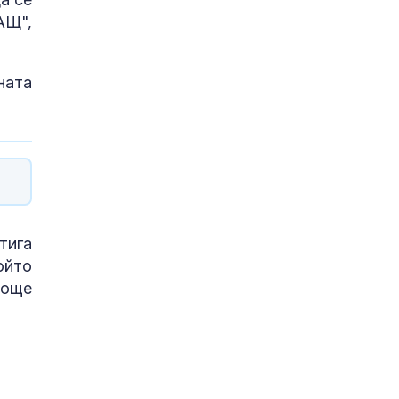
АЩ",
ната
тига
ойто
 още