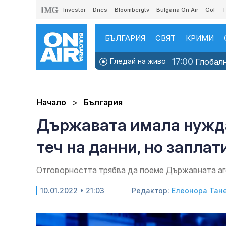
Investor
Dnes
Bloombergtv
Bulgaria On Air
Gol
T
БЪЛГАРИЯ
СВЯТ
КРИМИ
17:00
Гледай на живо
Глобалн
Начало
България
Държавата имала нужда 
теч на данни, но заплат
Отговорността трябва да поеме Държавната аг
10.01.2022 • 21:03
Редактор:
Елеонора Тан