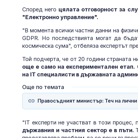
Според него
цялата отговорност за слу
"Електронно управление".
"В момента всички частни данни на физич
GDPR. Но последствията могат да бъдат
космическа сума", отбеляза експертът пр
Той подчерта, че от 20 години страната 
още е само на експериментален етап.
на IT специалисти в държавната админ
Още по темата
Правосъдният министър: Теч на лични 
"IT експерти не участват в този процес,
държавния и частния сектор е в пъти.
представлява проблем да се реши въпросъ