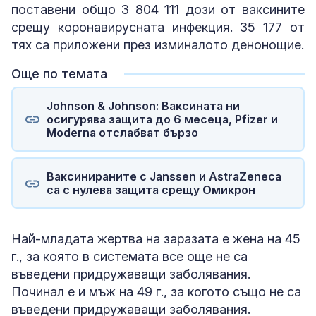
поставени общо 3 804 111 дози от ваксините
срещу коронавирусната инфекция. 35 177 от
тях са приложени през изминалото денонощие.
Още по темата
Johnson & Johnson: Ваксината ни
осигурява защита до 6 месеца, Pfizer и
Moderna отслабват бързо
Ваксинираните с Janssen и AstraZeneca
са с нулева защита срещу Омикрон
Най-младата жертва на заразата е жена на 45
г., за която в системата все още не са
въведени придружаващи заболявания.
Починал е и мъж на 49 г., за когото също не са
въведени придружаващи заболявания.