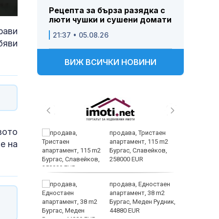
Рецепта за бърза разядка с
люти чушки и сушени домати
рави
21:37 • 05.08.26
бяви
ВИЖ ВСИЧКИ НОВИНИ
вото
трипсия
продава, Тристаен
т в
апартамент, 115 m2
е на
ходи,
Бургас, Славейков,
258000 EUR
ните
продава, Едностаен
омогне
апартамент, 38 m2
в
Бургас, Меден Рудник,
ъзраст
44880 EUR