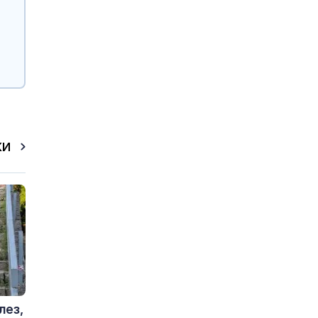
КИ
лез,