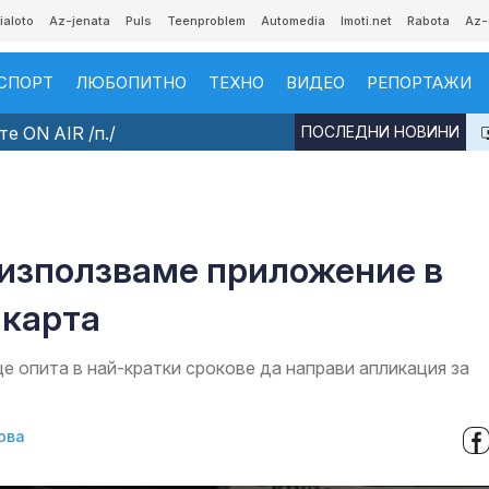
ialoto
Az-jenata
Puls
Teenproblem
Automedia
Imoti.net
Rabota
Az-
СПОРТ
ЛЮБОПИТНО
ТЕХНО
ВИДЕО
РЕПОРТАЖИ
е ON AIR /п./
ПОСЛЕДНИ НОВИНИ
използваме приложение в
 карта
 опита в най-кратки срокове да направи апликация за
ова