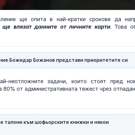
Loaded
:
100.00%
вление ще опита в най-кратки срокове да нап
 ще влязат данните от личните карти
. Това о
ние Божидар Божанов представи приоритетите си
ай-неотложните задачи, които стоят пред но
Учени: Речта на децата
Лазерна лито
може да предскаже
на конкремен
на 80% от административната тежест чрез отпадан
тревожност и
уретера – под
депресия
показания и
противопоказания
Ретроградният Хирон
Мултивитами
ще направи животът
може да подп
е талони към шофьорските книжки и някои
по-лесен за 5 зодии
активността 
напреднала в