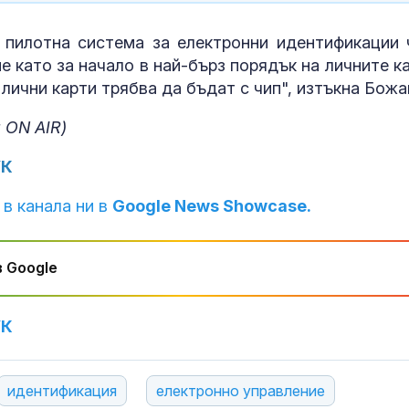
Бракът се отразява
Сухота в очит
 пилотна система за електронни идентификации 
доста добре на Тейлър
причини и ре
е като за начало в най-бърз порядък на личните ка
Суифт
проблема
лични карти трябва да бъдат с чип", изтъкна Божа
 ON AIR)
Храни и напитки за
ЕКИП: Българи
ускоряване на
доплатили на
метаболизма
млн. лв. за л
УК
през 2025 г.
 в канала ни в
Google News Showcase.
 Google
УК
идентификация
електронно управление