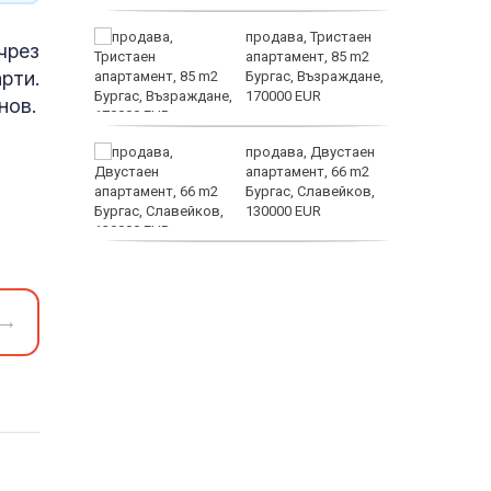
е –
продава, Тристаен
чрез
шение на
апартамент, 85 m2
рти.
Бургас, Възраждане,
170000 EUR
нов.
те са
продава, Двустаен
д 744
апартамент, 66 m2
екарства
Бургас, Славейков,
130000 EUR
електри
продава,
Ателие,Таван, Студио,
54 m2 Бургас,
→
Сарафово, 104000 EUR