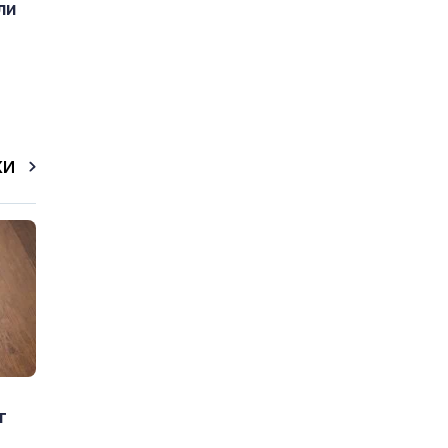
ли
КИ
т