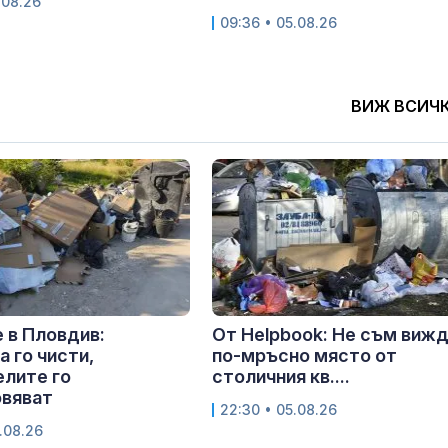
.08.26
09:36 • 05.08.26
ВИЖ ВСИЧ
 в Пловдив:
От Helpbook: Не съм виж
 го чисти,
по-мръсно място от
лите го
столичния кв....
овяват
22:30 • 05.08.26
.08.26