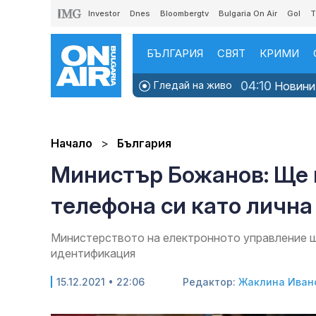
Investor
Dnes
Bloombergtv
Bulgaria On Air
Gol
T
БЪЛГАРИЯ
СВЯТ
КРИМИ
04:10
Гледай на живо
Новинит
Начало
България
Министър Божанов: Ще 
телефона си като лична
Министерството на електронното управление ще
идентификация
15.12.2021 • 22:06
Редактор:
Жаклина Иван