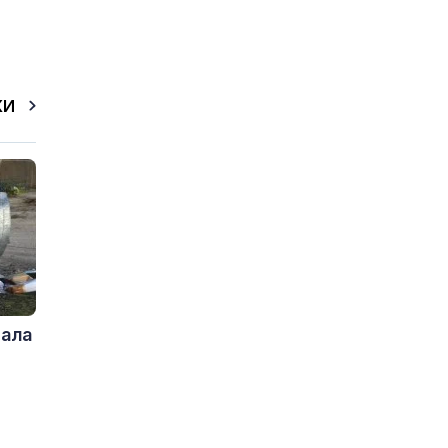
КИ
дала