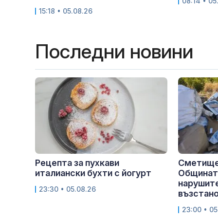
08:14 • 05
15:18 • 05.08.26
Последни новини
Рецепта за пухкави
Сметище
италиански бухти с йогурт
Общината
нарушите
23:30 • 05.08.26
възстан
23:00 • 05