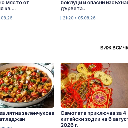
но място от
боклуци и опасни изсъхна
 кв....
дървета...
.08.26
21:20 • 05.08.26
ВИЖ ВСИЧ
за лятна зеленчукова
Самотата приключва за 4
патладжан
китайски зодии на 6 авгус
2026 г.