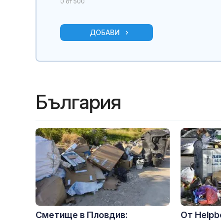
0
от 500
ДОБАВИ
България
Сметище в Пловдив:
От Helpb