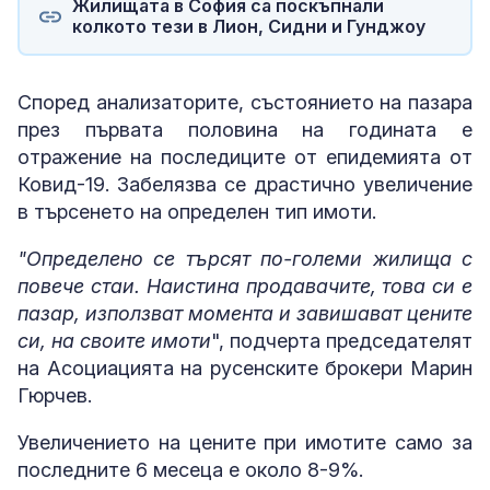
Жилищата в София са поскъпнали
колкото тези в Лион, Сидни и Гунджоу
Според анализаторите, състоянието на пазара
през първата половина на годината е
отражение на последиците от епидемията от
Ковид-19. Забелязва се драстично увеличение
в търсенето на определен тип имоти.
"Определено се търсят по-големи жилища с
повече стаи. Наистина продавачите, това си е
пазар, използват момента и завишават цените
си, на своите имоти
", подчерта председателят
на Асоциацията на русенските брокери Марин
Гюрчев.
Увеличението на цените при имотите само за
последните 6 месеца е около 8-9%.