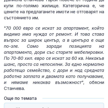
купи по-голямо жилище. Категорична е, че
цените на предлаганите имоти не отговарят на
състоянието им.
"
70 000 евро се искат за апартамент, който
видимо има нужда от ремонт. И това става
въпрос за широк център, а в центъра е още
по-зле. Само заради позицията на
апартамента, дори със старите мебелировки.
По 70-80 хил. евро се искат за 60 кв. Никакъв
шанс, просто са непосилни. За едно нормално
работещо семейство, с дори и над средната
работна заплата и двамата като получаваме,
и нямаме никаква възможност
", обясни
Станчева.
Още по темата