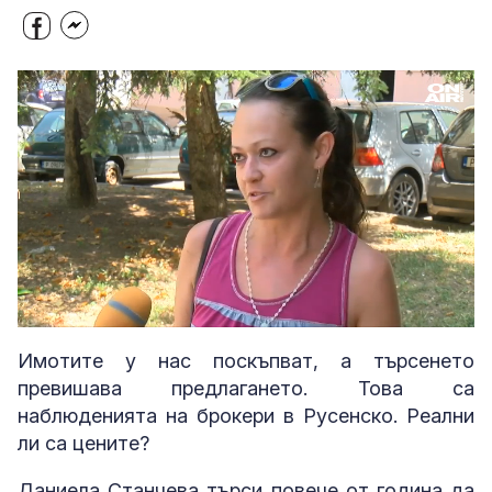
Loaded
:
Unmute
58.74%
Имотите у нас поскъпват, а търсенето
превишава предлагането. Това са
наблюденията на брокери в Русенско. Реални
ли са цените?
Даниела Станчева търси повече от година да