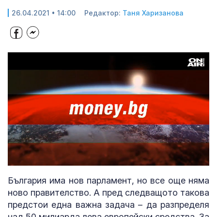
26.04.2021 • 14:00
Редактор:
Таня Харизанова
Loaded
:
Unmute
2.24%
България има нов парламент, но все още няма
ново правителство. А пред следващото такова
предстои една важна задача – да разпределя
над 50 милиарда лева европейски средства. За