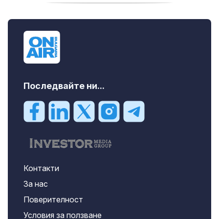
дава под наем, Двустаен апартамент, 70
m2 София, Манастирски Ливади, 800 EUR
Последвайте ни...
Контакти
За нас
Поверителност
Условия за ползване