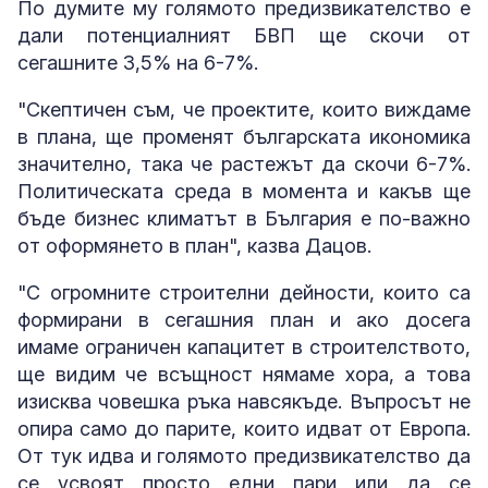
По думите му голямото предизвикателство е
дали потенциалният БВП ще скочи от
сегашните 3,5% на 6-7%.
"Скептичен съм, че проектите, които виждаме
в плана, ще променят българската икономика
значително, така че растежът да скочи 6-7%.
Политическата среда в момента и какъв ще
бъде бизнес климатът в България е по-важно
от оформянето в план", казва Дацов.
"С огромните строителни дейности, които са
формирани в сегашния план и ако досега
имаме ограничен капацитет в строителството,
ще видим че всъщност нямаме хора, а това
изисква човешка ръка навсякъде. Въпросът не
опира само до парите, които идват от Европа.
От тук идва и голямото предизвикателство да
се усвоят просто едни пари или да се