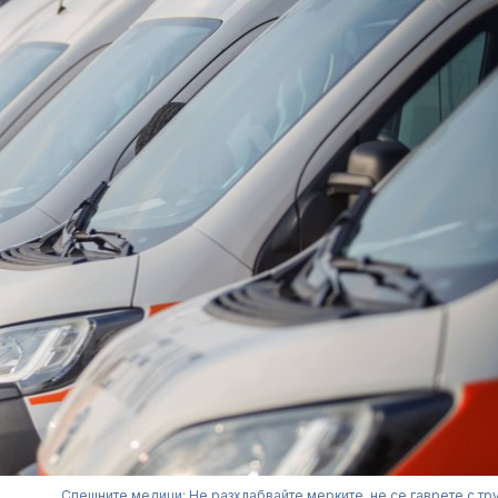
Спешните медици: Не разхлабвайте мерките, не се гаврете с тру