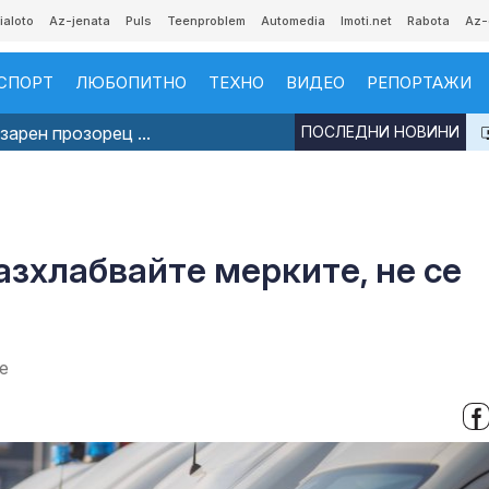
ialoto
Az-jenata
Puls
Teenproblem
Automedia
Imoti.net
Rabota
Az-
СПОРТ
ЛЮБОПИТНО
ТЕХНО
ВИДЕО
РЕПОРТАЖИ
арен прозорец ...
ПОСЛЕДНИ НОВИНИ
зхлабвайте мерките, не се
е