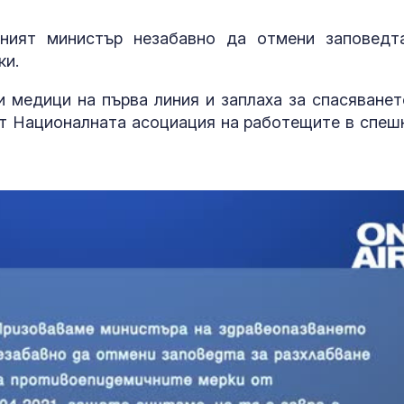
Как войните 
Иран и Украйн
ният министър незабавно да отмени заповедт
превърнаха в
ки.
енергиен шок
ки медици на първа линия и заплаха за спасяванет
Меган Маркъл
от Националната асоциация на работещите в спеш
бански в басе
ЧРД