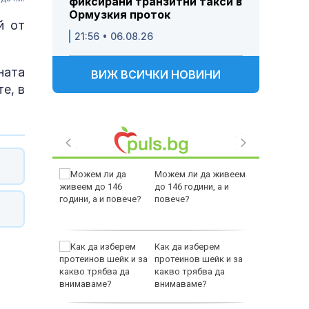
фиксирани транзитни такси в
Ормузкия проток
й от
21:56 • 06.08.26
ната
ВИЖ ВСИЧКИ НОВИНИ
е, в
 Пратиха
Можем ли да живеем
ката”
до 146 години, а и
 облечен
повече?
ЕО 16+)
Z-10 за
Как да изберем
протеинов шейк и за
какво трябва да
тренират
внимаваме?