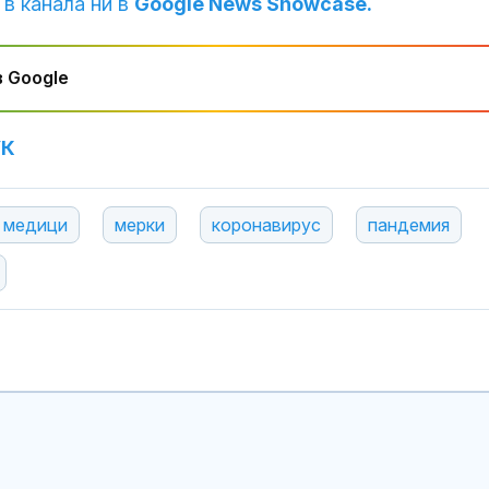
 в канала ни в
Google News Showcase.
 Google
УК
медици
мерки
коронавирус
пандемия