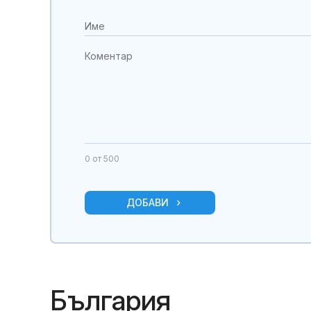
0
от 500
ДОБАВИ
България