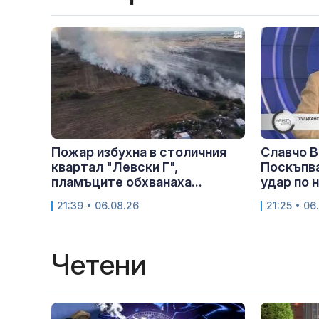
Пожар избухна в столичния
Славчо В
квартал "Левски Г",
Поскъпва
пламъците обхванаха...
удар по 
21:39 • 06.08.26
21:25 • 06
Четени