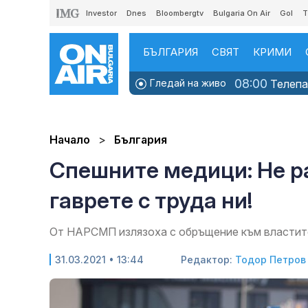
Investor
Dnes
Bloombergtv
Bulgaria On Air
Gol
T
БЪЛГАРИЯ
СВЯТ
КРИМИ
08:00
Гледай на живо
Телепаз
Начало
България
Спешните медици: Не ра
гаврете с труда ни!
От НАРСМП излязоха с обръщение към властит
31.03.2021 • 13:44
Редактор:
Тодор Петров