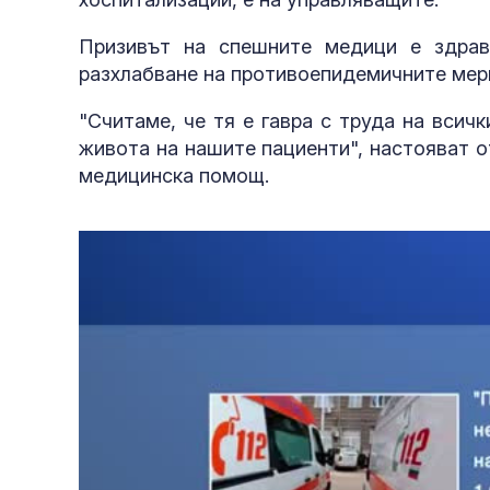
Призивът на спешните медици е здрав
разхлабване на противоепидемичните мер
"Считаме, че тя е гавра с труда на всич
живота на нашите пациенти", настояват 
медицинска помощ.