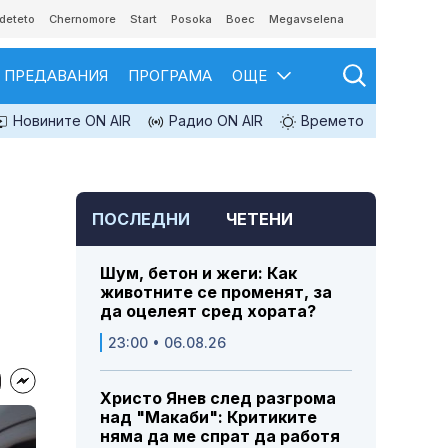
deteto
Chernomore
Start
Posoka
Boec
Megavselena
ПРЕДАВАНИЯ
ПРОГРАМА
ОЩЕ
Новините ON AIR
Радио ON AIR
Времето
ПОСЛЕДНИ
ЧЕТЕНИ
Шум, бетон и жеги: Как
животните се променят, за
да оцелеят сред хората?
23:00 • 06.08.26
Христо Янев след разгрома
над "Макаби": Критиките
няма да ме спрат да работя