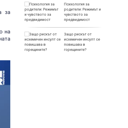
между
Психология за
а се
родители: Режимът и
а за
 един
чувството за
предвидимост
EUR
о на
 по
Защо рискът от
ната
йна за
исхемичен инсулт се
повишава в
горещините?
800 EUR