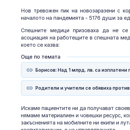
Нов тревожен пик на новозаразени с кор
началото на пандемията - 5176 души за 
Спешните медици призоваха да не се 
асоциация на работещите в спешната мед
което се казва:
Още по темата
Борисов: Над 1 млрд. лв. са изплатени
Родители и учители се обявиха проти
Искаме пациентите ни да получават свое
нямаме материалиен и човешки ресурс, кой
закъсненията на мобилните ни екипи и лут
хоспитализации, е на управляващите.