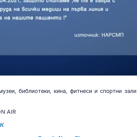
музеи, библиотеки, кина, фитнеси и спортни зали
ON AIR
УК