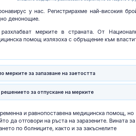
онавирус у нас. Регистрирахме най-високия бро
едно денонощие.
разхлабват мерките в страната. От Национал
ицинска помощ излязоха с обръщение към властит
 по мерките за запазване на заетостта
За наказание:
в “месомелач
руски войник
в решението за отпускане на мерките
в рокля (ВИД
Китай тества 
временна и равнопоставена медицинска помощ, но
опасни мисии:
щурмовите
то да отговори на ръста на заразените. Вината за
хеликоптери 
ането по болниците, както и за закъснелите
полети под радара