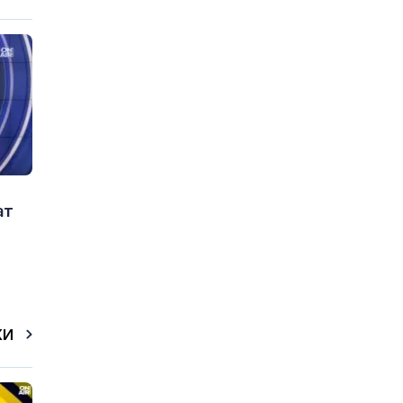
ат
КИ